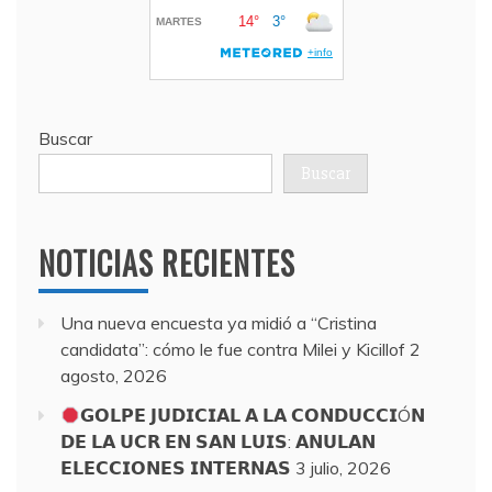
Buscar
Buscar
NOTICIAS RECIENTES
Una nueva encuesta ya midió a “Cristina
candidata”: cómo le fue contra Milei y Kicillof
2
agosto, 2026
𝗚𝗢𝗟𝗣𝗘 𝗝𝗨𝗗𝗜𝗖𝗜𝗔𝗟 𝗔 𝗟𝗔 𝗖𝗢𝗡𝗗𝗨𝗖𝗖𝗜Ó𝗡
𝗗𝗘 𝗟𝗔 𝗨𝗖𝗥 𝗘𝗡 𝗦𝗔𝗡 𝗟𝗨𝗜𝗦: 𝗔𝗡𝗨𝗟𝗔𝗡
𝗘𝗟𝗘𝗖𝗖𝗜𝗢𝗡𝗘𝗦 𝗜𝗡𝗧𝗘𝗥𝗡𝗔𝗦
3 julio, 2026