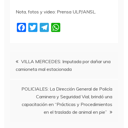
Nota, fotos y video: Prensa ULP/ANSL.
F
T
T
W
a
w
el
h
c
itt
e
at
e
er
gr
s
Navegación
b
a
A
VILLA MERCEDES: Imputada por dañar una
camioneta mal estacionada
o
m
p
de
o
p
entradas
k
POLICIALES: La Dirección General de Policía
Caminera y Seguridad Vial, brindó una
capacitación en “Prácticas y Procedimientos
en el traslado de animal en pie”