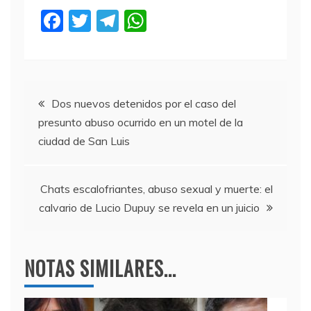
F
T
T
W
a
w
el
h
c
itt
e
at
e
er
gr
s
Navegación
b
a
A
Dos nuevos detenidos por el caso del
presunto abuso ocurrido en un motel de la
o
m
p
de
ciudad de San Luis
o
p
entradas
k
Chats escalofriantes, abuso sexual y muerte: el
calvario de Lucio Dupuy se revela en un juicio
NOTAS SIMILARES...