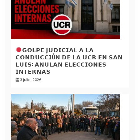
𝗚𝗢𝗟𝗣𝗘 𝗝𝗨𝗗𝗜𝗖𝗜𝗔𝗟 𝗔 𝗟𝗔
𝗖𝗢𝗡𝗗𝗨𝗖𝗖𝗜Ó𝗡 𝗗𝗘 𝗟𝗔 𝗨𝗖𝗥 𝗘𝗡 𝗦𝗔𝗡
𝗟𝗨𝗜𝗦: 𝗔𝗡𝗨𝗟𝗔𝗡 𝗘𝗟𝗘𝗖𝗖𝗜𝗢𝗡𝗘𝗦
𝗜𝗡𝗧𝗘𝗥𝗡𝗔𝗦
3 julio, 2026