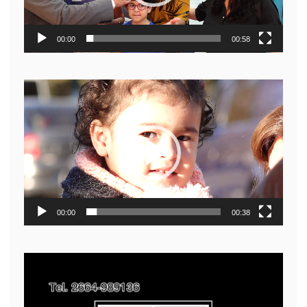
00:00
00:58
Reproductor
de
video
00:00
00:38