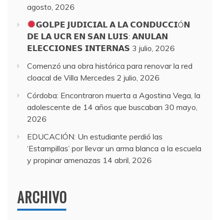
agosto, 2026
𝗚𝗢𝗟𝗣𝗘 𝗝𝗨𝗗𝗜𝗖𝗜𝗔𝗟 𝗔 𝗟𝗔 𝗖𝗢𝗡𝗗𝗨𝗖𝗖𝗜Ó𝗡
𝗗𝗘 𝗟𝗔 𝗨𝗖𝗥 𝗘𝗡 𝗦𝗔𝗡 𝗟𝗨𝗜𝗦: 𝗔𝗡𝗨𝗟𝗔𝗡
𝗘𝗟𝗘𝗖𝗖𝗜𝗢𝗡𝗘𝗦 𝗜𝗡𝗧𝗘𝗥𝗡𝗔𝗦
3 julio, 2026
Comenzó una obra histórica para renovar la red
cloacal de Villa Mercedes
2 julio, 2026
Córdoba: Encontraron muerta a Agostina Vega, la
adolescente de 14 años que buscaban
30 mayo,
2026
EDUCACIÓN: Un estudiante perdió las
‘Estampillas’ por llevar un arma blanca a la escuela
y propinar amenazas
14 abril, 2026
ARCHIVO