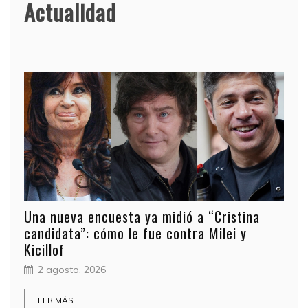
Actualidad
eva encuesta ya midió a “Cristina
ata”: cómo le fue contra Milei y
f
𝗚𝗢𝗟𝗣𝗘
osto, 2026
𝗖𝗢𝗡𝗗𝗨𝗖
𝗦𝗔𝗡 𝗟𝗨𝗜
MÁS