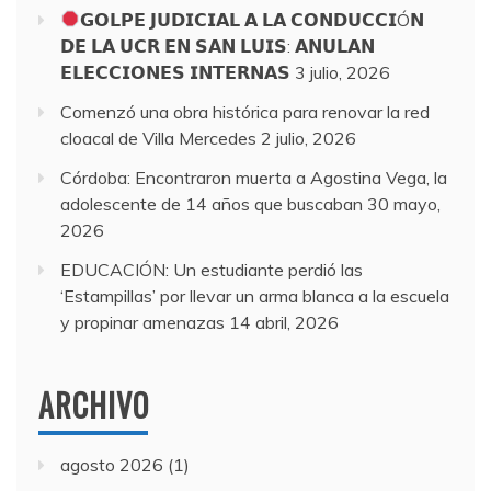
agosto, 2026
𝗚𝗢𝗟𝗣𝗘 𝗝𝗨𝗗𝗜𝗖𝗜𝗔𝗟 𝗔 𝗟𝗔 𝗖𝗢𝗡𝗗𝗨𝗖𝗖𝗜Ó𝗡
𝗗𝗘 𝗟𝗔 𝗨𝗖𝗥 𝗘𝗡 𝗦𝗔𝗡 𝗟𝗨𝗜𝗦: 𝗔𝗡𝗨𝗟𝗔𝗡
𝗘𝗟𝗘𝗖𝗖𝗜𝗢𝗡𝗘𝗦 𝗜𝗡𝗧𝗘𝗥𝗡𝗔𝗦
3 julio, 2026
Comenzó una obra histórica para renovar la red
cloacal de Villa Mercedes
2 julio, 2026
Córdoba: Encontraron muerta a Agostina Vega, la
adolescente de 14 años que buscaban
30 mayo,
2026
EDUCACIÓN: Un estudiante perdió las
‘Estampillas’ por llevar un arma blanca a la escuela
y propinar amenazas
14 abril, 2026
ARCHIVO
agosto 2026
(1)