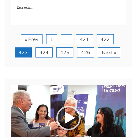
Leer más...
« Prev
1
…
421
422
423
424
425
426
Next »
Reproductor
de
video