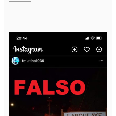
𝗘𝗟𝗘𝗖𝗖𝗜
3 julio, 2026
LEER MÁS