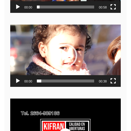
00:00
00:58
Reproductor
de
video
00:00
00:38