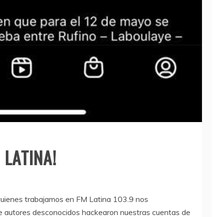
 LATINA!
uienes trabajamos en FM Latina 103.9 nos
ue autores desconocidos hackearon nuestras cuentas de