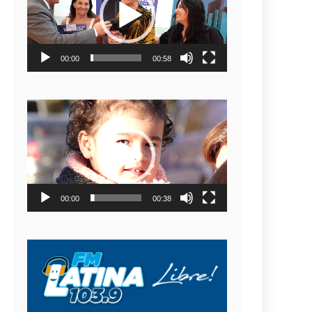
video
00:00
00:58
Reproductor
de
video
00:00
00:38