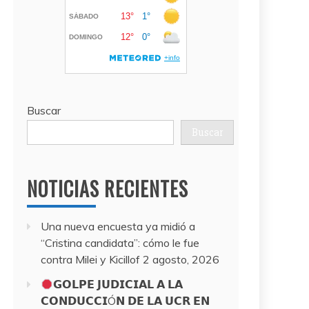
Buscar
Buscar
NOTICIAS RECIENTES
Una nueva encuesta ya midió a
“Cristina candidata”: cómo le fue
contra Milei y Kicillof
2 agosto, 2026
𝗚𝗢𝗟𝗣𝗘 𝗝𝗨𝗗𝗜𝗖𝗜𝗔𝗟 𝗔 𝗟𝗔
𝗖𝗢𝗡𝗗𝗨𝗖𝗖𝗜Ó𝗡 𝗗𝗘 𝗟𝗔 𝗨𝗖𝗥 𝗘𝗡