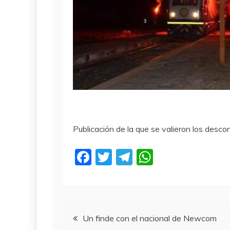
Publicación de la que se valieron los desc
F
T
T
W
a
w
el
h
c
itt
e
at
e
er
gr
s
Navegación
b
a
A
Un finde con el nacional de Newcom