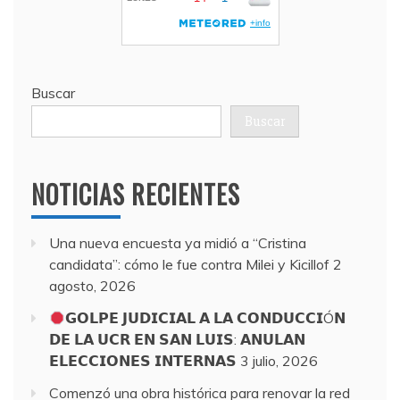
Buscar
Buscar
NOTICIAS RECIENTES
Una nueva encuesta ya midió a “Cristina
candidata”: cómo le fue contra Milei y Kicillof
2
agosto, 2026
𝗚𝗢𝗟𝗣𝗘 𝗝𝗨𝗗𝗜𝗖𝗜𝗔𝗟 𝗔 𝗟𝗔 𝗖𝗢𝗡𝗗𝗨𝗖𝗖𝗜Ó𝗡
𝗗𝗘 𝗟𝗔 𝗨𝗖𝗥 𝗘𝗡 𝗦𝗔𝗡 𝗟𝗨𝗜𝗦: 𝗔𝗡𝗨𝗟𝗔𝗡
𝗘𝗟𝗘𝗖𝗖𝗜𝗢𝗡𝗘𝗦 𝗜𝗡𝗧𝗘𝗥𝗡𝗔𝗦
3 julio, 2026
Comenzó una obra histórica para renovar la red