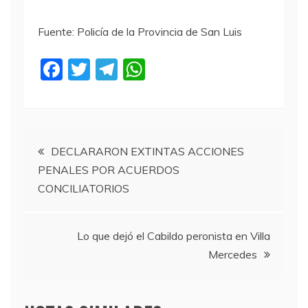
Fuente: Policía de la Provincia de San Luis
F
T
T
W
a
w
el
h
c
itt
e
at
e
er
gr
s
Navegación
b
a
A
DECLARARON EXTINTAS ACCIONES
PENALES POR ACUERDOS
o
m
p
de
CONCILIATORIOS
o
p
entradas
k
Lo que dejó el Cabildo peronista en Villa
Mercedes