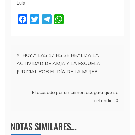
Luis
F
T
T
W
a
w
el
h
c
itt
e
at
e
er
gr
s
Navegación
b
a
A
HOY A LAS 17 HS SE REALIZA LA
ACTIVIDAD DE AMJA Y LA ESCUELA
o
m
p
de
JUDICIAL POR EL DÍA DE LA MUJER
o
p
entradas
k
El acusado por un crimen asegura que se
defendió
NOTAS SIMILARES...