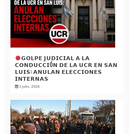
𝗚𝗢𝗟𝗣𝗘 𝗝𝗨𝗗𝗜𝗖𝗜𝗔𝗟 𝗔 𝗟𝗔
𝗖𝗢𝗡𝗗𝗨𝗖𝗖𝗜Ó𝗡 𝗗𝗘 𝗟𝗔 𝗨𝗖𝗥 𝗘𝗡 𝗦𝗔𝗡
𝗟𝗨𝗜𝗦: 𝗔𝗡𝗨𝗟𝗔𝗡 𝗘𝗟𝗘𝗖𝗖𝗜𝗢𝗡𝗘𝗦
𝗜𝗡𝗧𝗘𝗥𝗡𝗔𝗦
3 julio, 2026