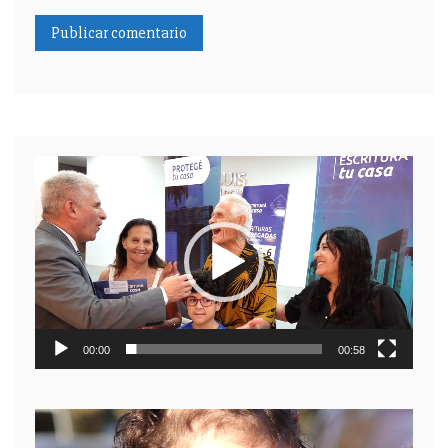
Reproductor
de
video
00:00
00:58
Reproductor
de