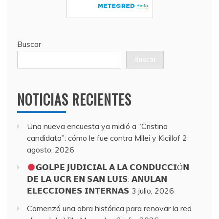
Buscar
Buscar
NOTICIAS RECIENTES
Una nueva encuesta ya midió a “Cristina
candidata”: cómo le fue contra Milei y Kicillof
2
agosto, 2026
𝗚𝗢𝗟𝗣𝗘 𝗝𝗨𝗗𝗜𝗖𝗜𝗔𝗟 𝗔 𝗟𝗔 𝗖𝗢𝗡𝗗𝗨𝗖𝗖𝗜Ó𝗡
𝗗𝗘 𝗟𝗔 𝗨𝗖𝗥 𝗘𝗡 𝗦𝗔𝗡 𝗟𝗨𝗜𝗦: 𝗔𝗡𝗨𝗟𝗔𝗡
𝗘𝗟𝗘𝗖𝗖𝗜𝗢𝗡𝗘𝗦 𝗜𝗡𝗧𝗘𝗥𝗡𝗔𝗦
3 julio, 2026
Comenzó una obra histórica para renovar la red