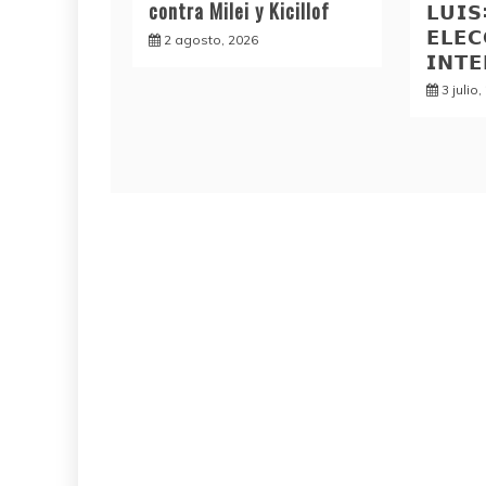
contra Milei y Kicillof
𝗟𝗨𝗜
𝗘𝗟𝗘𝗖
2 agosto, 2026
𝗜𝗡𝗧
3 julio