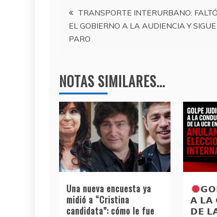
e
er
gr
s
Navegación
b
a
A
TRANSPORTE INTERURBANO: FALT
EL GOBIERNO A LA AUDIENCIA Y SIGUE
o
m
p
de
PARO
o
p
entradas
k
NOTAS SIMILARES...
Una nueva encuesta ya
𝗚𝗢
midió a “Cristina
𝗔 𝗟𝗔
candidata”: cómo le fue
𝗗𝗘 𝗟