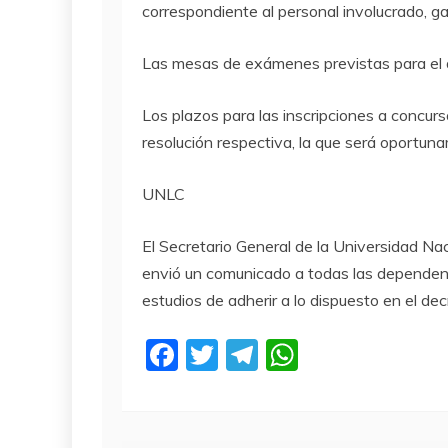
correspondiente al personal involucrado, g
Las mesas de exámenes previstas para el
Los plazos para las inscripciones a concur
resolución respectiva, la que será oportun
UNLC
El Secretario General de la Universidad N
envió un comunicado a todas las dependenc
estudios de adherir a lo dispuesto en el dec
F
T
T
W
a
w
el
h
c
itt
e
at