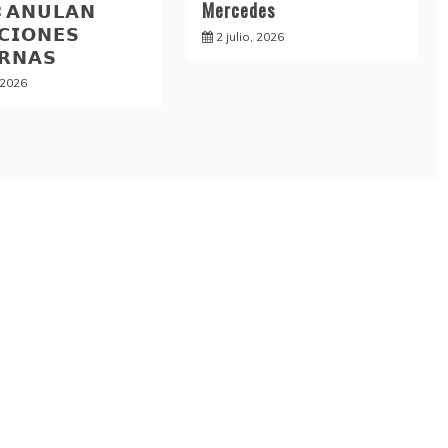
: 𝗔𝗡𝗨𝗟𝗔𝗡
Mercedes
𝗖𝗜𝗢𝗡𝗘𝗦
2 julio, 2026
𝗥𝗡𝗔𝗦
, 2026