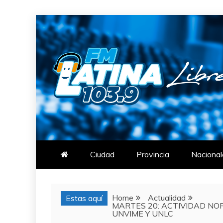
Skip
to
content
FM LATINA
NOTICIAS
Ciudad
Provincia
Nacional
Home
Actualidad
Estas aquí
MARTES 20: ACTIVIDAD NO
UNVIME Y UNLC