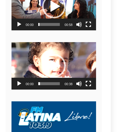
video
00:00
00:58
Reproductor
de
video
00:00
00:38