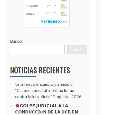
Buscar
Buscar
NOTICIAS RECIENTES
Una nueva encuesta ya midió a
“Cristina candidata”: cómo le fue
contra Milei y Kicillof
2 agosto, 2026
𝗚𝗢𝗟𝗣𝗘 𝗝𝗨𝗗𝗜𝗖𝗜𝗔𝗟 𝗔 𝗟𝗔
𝗖𝗢𝗡𝗗𝗨𝗖𝗖𝗜Ó𝗡 𝗗𝗘 𝗟𝗔 𝗨𝗖𝗥 𝗘𝗡