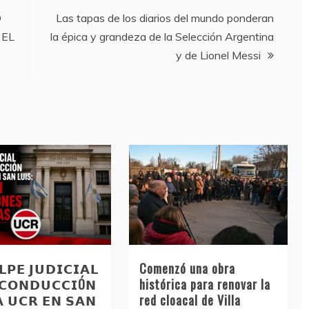
Ó
Las tapas de los diarios del mundo ponderan
 EL
la épica y grandeza de la Selección Argentina
y de Lionel Messi
𝗣𝗘 𝗝𝗨𝗗𝗜𝗖𝗜𝗔𝗟
Comenzó una obra
 𝗖𝗢𝗡𝗗𝗨𝗖𝗖𝗜Ó𝗡
histórica para renovar la
𝗔 𝗨𝗖𝗥 𝗘𝗡 𝗦𝗔𝗡
red cloacal de Villa