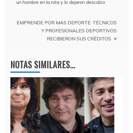
un hombre en la ruta y lo dejaron descalzo
o
m
p
de
o
p
entradas
k
EMPRENDE POR MAS DEPORTE: TÉCNICOS
Y PROFESIONALES DEPORTIVOS
RECIBIERON SUS CRÉDITOS
NOTAS SIMILARES...