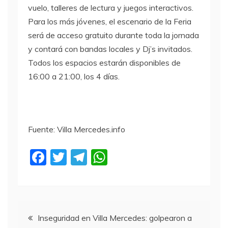
vuelo, talleres de lectura y juegos interactivos.
Para los más jóvenes, el escenario de la Feria
será de acceso gratuito durante toda la jornada
y contará con bandas locales y Dj’s invitados.
Todos los espacios estarán disponibles de
16:00 a 21:00, los 4 días.
Fuente: Villa Mercedes.info
F
T
T
W
a
w
el
h
c
itt
e
at
e
er
gr
s
Navegación
b
a
A
Inseguridad en Villa Mercedes: golpearon a