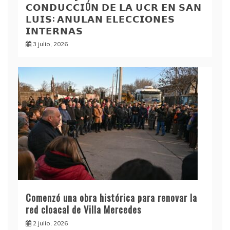
𝗖𝗢𝗡𝗗𝗨𝗖𝗖𝗜Ó𝗡 𝗗𝗘 𝗟𝗔 𝗨𝗖𝗥 𝗘𝗡 𝗦𝗔𝗡
𝗟𝗨𝗜𝗦: 𝗔𝗡𝗨𝗟𝗔𝗡 𝗘𝗟𝗘𝗖𝗖𝗜𝗢𝗡𝗘𝗦
𝗜𝗡𝗧𝗘𝗥𝗡𝗔𝗦
3 julio, 2026
Comenzó una obra histórica para renovar la
red cloacal de Villa Mercedes
2 julio, 2026