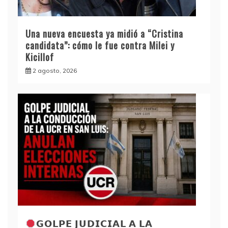
Una nueva encuesta ya midió a “Cristina
candidata”: cómo le fue contra Milei y
Kicillof
2 agosto, 2026
𝗚𝗢𝗟𝗣𝗘 𝗝𝗨𝗗𝗜𝗖𝗜𝗔𝗟 𝗔 𝗟𝗔