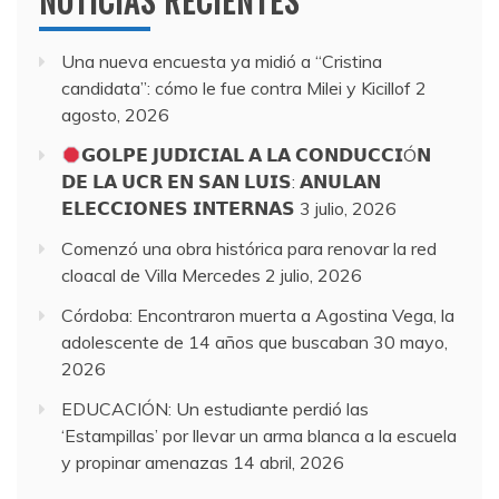
NOTICIAS RECIENTES
Una nueva encuesta ya midió a “Cristina
candidata”: cómo le fue contra Milei y Kicillof
2
agosto, 2026
𝗚𝗢𝗟𝗣𝗘 𝗝𝗨𝗗𝗜𝗖𝗜𝗔𝗟 𝗔 𝗟𝗔 𝗖𝗢𝗡𝗗𝗨𝗖𝗖𝗜Ó𝗡
𝗗𝗘 𝗟𝗔 𝗨𝗖𝗥 𝗘𝗡 𝗦𝗔𝗡 𝗟𝗨𝗜𝗦: 𝗔𝗡𝗨𝗟𝗔𝗡
𝗘𝗟𝗘𝗖𝗖𝗜𝗢𝗡𝗘𝗦 𝗜𝗡𝗧𝗘𝗥𝗡𝗔𝗦
3 julio, 2026
Comenzó una obra histórica para renovar la red
cloacal de Villa Mercedes
2 julio, 2026
Córdoba: Encontraron muerta a Agostina Vega, la
adolescente de 14 años que buscaban
30 mayo,
2026
EDUCACIÓN: Un estudiante perdió las
‘Estampillas’ por llevar un arma blanca a la escuela
y propinar amenazas
14 abril, 2026