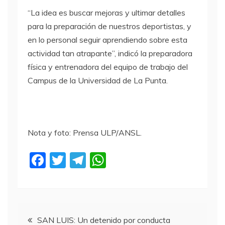
“La idea es buscar mejoras y ultimar detalles
para la preparación de nuestros deportistas, y
en lo personal seguir aprendiendo sobre esta
actividad tan atrapante”, indicó la preparadora
física y entrenadora del equipo de trabajo del
Campus de la Universidad de La Punta.
Nota y foto: Prensa ULP/ANSL.
F
T
T
W
a
w
el
h
c
itt
e
at
e
er
gr
s
Navegación
b
a
A
SAN LUIS: Un detenido por conducta