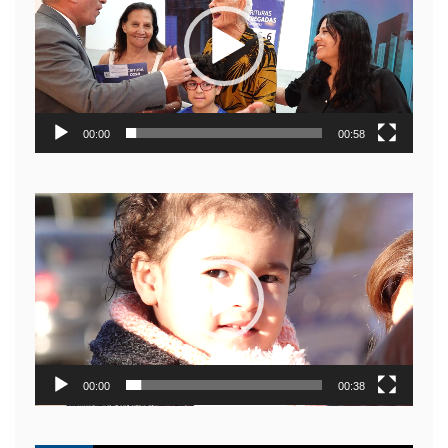
video
00:00
00:58
Reproductor
de
video
00:00
00:38