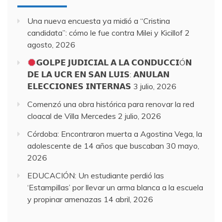
Una nueva encuesta ya midió a “Cristina
candidata”: cómo le fue contra Milei y Kicillof
2
agosto, 2026
𝗚𝗢𝗟𝗣𝗘 𝗝𝗨𝗗𝗜𝗖𝗜𝗔𝗟 𝗔 𝗟𝗔 𝗖𝗢𝗡𝗗𝗨𝗖𝗖𝗜Ó𝗡
𝗗𝗘 𝗟𝗔 𝗨𝗖𝗥 𝗘𝗡 𝗦𝗔𝗡 𝗟𝗨𝗜𝗦: 𝗔𝗡𝗨𝗟𝗔𝗡
𝗘𝗟𝗘𝗖𝗖𝗜𝗢𝗡𝗘𝗦 𝗜𝗡𝗧𝗘𝗥𝗡𝗔𝗦
3 julio, 2026
Comenzó una obra histórica para renovar la red
cloacal de Villa Mercedes
2 julio, 2026
Córdoba: Encontraron muerta a Agostina Vega, la
adolescente de 14 años que buscaban
30 mayo,
2026
EDUCACIÓN: Un estudiante perdió las
‘Estampillas’ por llevar un arma blanca a la escuela
y propinar amenazas
14 abril, 2026