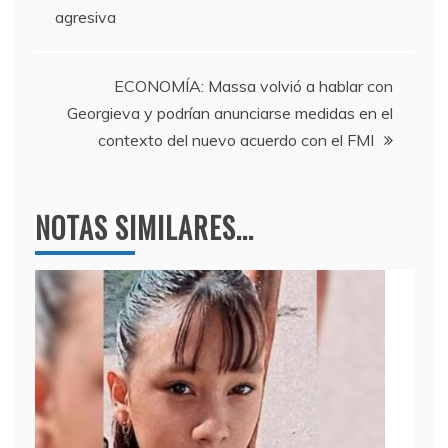
agresiva
o
m
p
de
o
p
entradas
k
ECONOMÍA: Massa volvió a hablar con
Georgieva y podrían anunciarse medidas en el
contexto del nuevo acuerdo con el FMI
NOTAS SIMILARES...