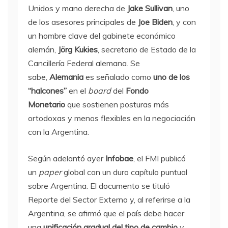
Unidos y mano derecha de
Jake Sullivan
, uno
de los asesores principales de
Joe Biden
, y con
un hombre clave del gabinete económico
alemán,
Jörg Kukies
, secretario de Estado de la
Cancillería Federal alemana. Se
sabe,
Alemania
es señalado como
uno de los
“halcones”
en el
board
del
Fondo
Monetario
que sostienen posturas más
ortodoxas y menos flexibles en la negociación
con la Argentina.
Según adelantó ayer
Infobae
, el FMI publicó
un
paper
global con un duro capítulo puntual
sobre Argentina. El documento se tituló
Reporte del Sector Externo y, al referirse a la
Argentina, se afirmó que el país debe hacer
una
unificación gradual del tipo de cambio
y