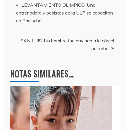
Navegación
b
a
A
LEVANTAMIENTO OLIMPICO: Una
entrenadora y pesistas de la ULP se capacitan
o
m
p
de
en Bariloche
o
p
entradas
k
SAN LUIS: Un hombre fue enviado a la cárcel
por robo
NOTAS SIMILARES...