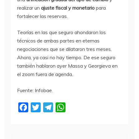
realizar un
ajuste fiscal
y monetario
para
fortalecer las reservas.
Teorías en las que seguro ahondaron los
técnicos de ambas partes en eternas
negociaciones que se dilataron tres meses.
Ahora, ya casi no hay tiempo. De ese seguro
también hablaron ayer Massa y Georgieva en
el zoom fuera de agenda.
Fuente: Infobae.
F
T
T
W
a
w
el
h
c
itt
e
at
e
er
gr
s