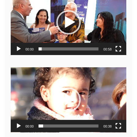
de
video
00:00
00:58
Reproductor
de
video
00:00
00:38