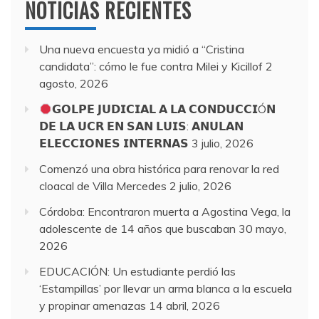
NOTICIAS RECIENTES
Una nueva encuesta ya midió a “Cristina
candidata”: cómo le fue contra Milei y Kicillof
2
agosto, 2026
𝗚𝗢𝗟𝗣𝗘 𝗝𝗨𝗗𝗜𝗖𝗜𝗔𝗟 𝗔 𝗟𝗔 𝗖𝗢𝗡𝗗𝗨𝗖𝗖𝗜Ó𝗡
𝗗𝗘 𝗟𝗔 𝗨𝗖𝗥 𝗘𝗡 𝗦𝗔𝗡 𝗟𝗨𝗜𝗦: 𝗔𝗡𝗨𝗟𝗔𝗡
𝗘𝗟𝗘𝗖𝗖𝗜𝗢𝗡𝗘𝗦 𝗜𝗡𝗧𝗘𝗥𝗡𝗔𝗦
3 julio, 2026
Comenzó una obra histórica para renovar la red
cloacal de Villa Mercedes
2 julio, 2026
Córdoba: Encontraron muerta a Agostina Vega, la
adolescente de 14 años que buscaban
30 mayo,
2026
EDUCACIÓN: Un estudiante perdió las
‘Estampillas’ por llevar un arma blanca a la escuela
y propinar amenazas
14 abril, 2026