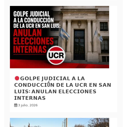
𝗚𝗢𝗟𝗣𝗘 𝗝𝗨𝗗𝗜𝗖𝗜𝗔𝗟 𝗔 𝗟𝗔
𝗖𝗢𝗡𝗗𝗨𝗖𝗖𝗜Ó𝗡 𝗗𝗘 𝗟𝗔 𝗨𝗖𝗥 𝗘𝗡 𝗦𝗔𝗡
𝗟𝗨𝗜𝗦: 𝗔𝗡𝗨𝗟𝗔𝗡 𝗘𝗟𝗘𝗖𝗖𝗜𝗢𝗡𝗘𝗦
𝗜𝗡𝗧𝗘𝗥𝗡𝗔𝗦
3 julio, 2026