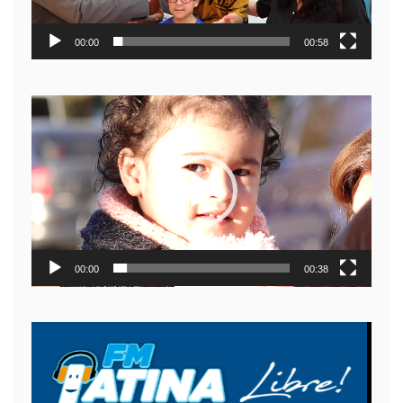
00:00
00:58
Reproductor
de
video
00:00
00:38