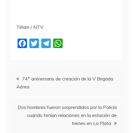
Télam / NTV
F
T
T
W
a
w
el
h
c
itt
e
at
e
er
gr
s
Navegación
b
a
A
74° aniversario de creación de la V Brigada
Aérea
o
m
p
de
o
p
entradas
k
Dos hombres fueron sorprendidos por la Policía
cuando tenían relaciones en la estación de
trenes en La Plata