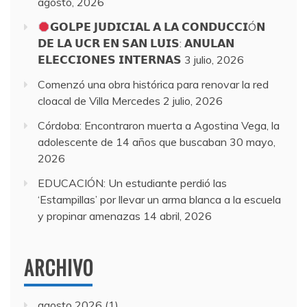
agosto, 2026
𝗚𝗢𝗟𝗣𝗘 𝗝𝗨𝗗𝗜𝗖𝗜𝗔𝗟 𝗔 𝗟𝗔 𝗖𝗢𝗡𝗗𝗨𝗖𝗖𝗜Ó𝗡
𝗗𝗘 𝗟𝗔 𝗨𝗖𝗥 𝗘𝗡 𝗦𝗔𝗡 𝗟𝗨𝗜𝗦: 𝗔𝗡𝗨𝗟𝗔𝗡
𝗘𝗟𝗘𝗖𝗖𝗜𝗢𝗡𝗘𝗦 𝗜𝗡𝗧𝗘𝗥𝗡𝗔𝗦
3 julio, 2026
Comenzó una obra histórica para renovar la red
cloacal de Villa Mercedes
2 julio, 2026
Córdoba: Encontraron muerta a Agostina Vega, la
adolescente de 14 años que buscaban
30 mayo,
2026
EDUCACIÓN: Un estudiante perdió las
‘Estampillas’ por llevar un arma blanca a la escuela
y propinar amenazas
14 abril, 2026
ARCHIVO
agosto 2026
(1)