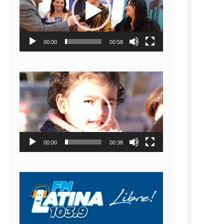
video
00:00
00:58
Reproductor
de
video
00:00
00:38