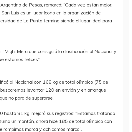
n Argentina de Pesas, remarcó: “Cada vez están mejor,
 San Luis es un lugar ícono en la organización de
ersidad de La Punta termina siendo el lugar ideal para
.
“Mitjhi Mera que consiguió la clasificación al Nacional y
ue estamos felices”.
ificó al Nacional con 168 kg de total olímpico (75 de
l buscaremos levantar 120 en envión y en arranque
a que no para de superarse.
0 hasta 81 kg, mejoró sus registros: “Estamos tratando
 suma un montón, ahora hice 185 de total olímpico con
de rompimos marca y achicamos marca”.