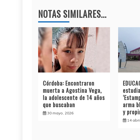
entradas
k
NOTAS SIMILARES...
Córdoba: Encontraron
EDUCAC
muerta a Agostina Vega,
estudia
la adolescente de 14 años
‘Estamp
que buscaban
arma b
y prop
30 mayo, 2026
14 abri