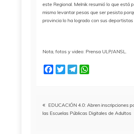
este Regional. Melnik resumió lo que está 
mismo levantar pesas que ser pesista porqu
provincia lo ha logrado con sus deportista
Nota, fotos y video: Prensa ULP/ANSL.
F
T
T
W
a
w
el
h
c
itt
e
at
e
er
gr
s
Navegación
b
a
A
EDUCACIÓN 4.0: Abren inscripciones p
las Escuelas Públicas Digitales de Adultos
o
m
p
de
o
p