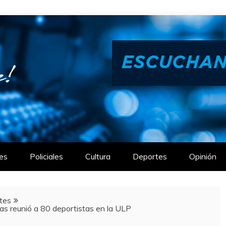
es
Policiales
Cultura
Deportes
Opinión
tes
s reunió a 80 deportistas en la ULP