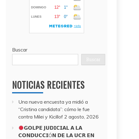
Buscar
Buscar
NOTICIAS RECIENTES
Una nueva encuesta ya midió a
“Cristina candidata”: cómo le fue
contra Milei y Kicillof
2 agosto, 2026
𝗚𝗢𝗟𝗣𝗘 𝗝𝗨𝗗𝗜𝗖𝗜𝗔𝗟 𝗔 𝗟𝗔
𝗖𝗢𝗡𝗗𝗨𝗖𝗖𝗜Ó𝗡 𝗗𝗘 𝗟𝗔 𝗨𝗖𝗥 𝗘𝗡