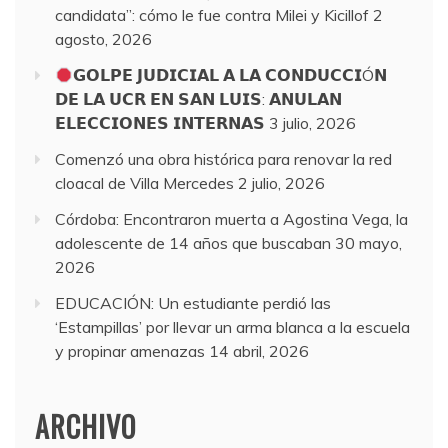
candidata”: cómo le fue contra Milei y Kicillof
2
agosto, 2026
𝗚𝗢𝗟𝗣𝗘 𝗝𝗨𝗗𝗜𝗖𝗜𝗔𝗟 𝗔 𝗟𝗔 𝗖𝗢𝗡𝗗𝗨𝗖𝗖𝗜Ó𝗡
𝗗𝗘 𝗟𝗔 𝗨𝗖𝗥 𝗘𝗡 𝗦𝗔𝗡 𝗟𝗨𝗜𝗦: 𝗔𝗡𝗨𝗟𝗔𝗡
𝗘𝗟𝗘𝗖𝗖𝗜𝗢𝗡𝗘𝗦 𝗜𝗡𝗧𝗘𝗥𝗡𝗔𝗦
3 julio, 2026
Comenzó una obra histórica para renovar la red
cloacal de Villa Mercedes
2 julio, 2026
Córdoba: Encontraron muerta a Agostina Vega, la
adolescente de 14 años que buscaban
30 mayo,
2026
EDUCACIÓN: Un estudiante perdió las
‘Estampillas’ por llevar un arma blanca a la escuela
y propinar amenazas
14 abril, 2026
ARCHIVO