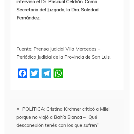
intervino el Dr. Pascual Celdrán. Como
Secretaria del Juzgado, la Dra. Soledad
Fernández.
Fuente: Prensa Judicial Villa Mercedes –
Periódico Judicial de la Provincia de San Luis.
F
T
T
W
a
w
el
h
c
itt
e
at
e
er
gr
s
Navegación
b
a
A
POLÍTICA: Cristina Kirchner criticó a Milei
porque no viajó a Bahía Blanca – “Qué
o
m
p
de
desconexión tenés con los que sufren”
o
p