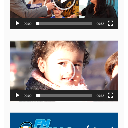
00:00
00:58
Reproductor
de
video
00:00
00:38