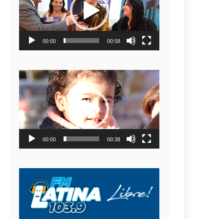
video
00:00
00:58
Reproductor
de
video
00:00
00:38