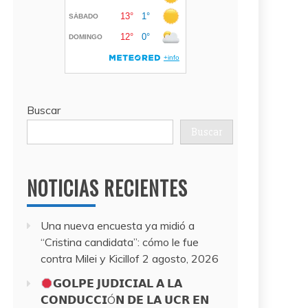
Buscar
Buscar
NOTICIAS RECIENTES
Una nueva encuesta ya midió a
“Cristina candidata”: cómo le fue
contra Milei y Kicillof
2 agosto, 2026
𝗚𝗢𝗟𝗣𝗘 𝗝𝗨𝗗𝗜𝗖𝗜𝗔𝗟 𝗔 𝗟𝗔
𝗖𝗢𝗡𝗗𝗨𝗖𝗖𝗜Ó𝗡 𝗗𝗘 𝗟𝗔 𝗨𝗖𝗥 𝗘𝗡