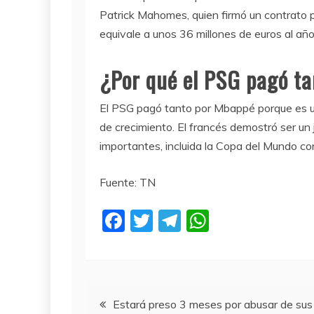
Patrick Mahomes, quien firmó un contrato 
equivale a unos 36 millones de euros al año
¿Por qué el PSG pagó t
El PSG pagó tanto por Mbappé porque es un
de crecimiento. El francés demostró ser un 
importantes, incluida la Copa del Mundo co
Fuente: TN
F
T
T
W
a
w
el
h
c
itt
e
at
e
er
gr
s
Navegación
b
a
A
Estará preso 3 meses por abusar de sus