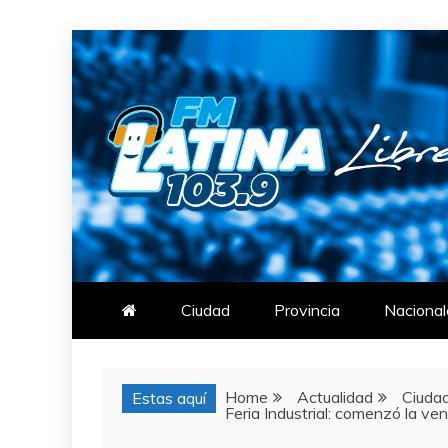
Skip
to
content
FM LATINA
NOTICIAS
Ciudad
Provincia
Nacional
Home
Actualidad
Ciuda
Estas aquí
Feria Industrial: comenzó la ve