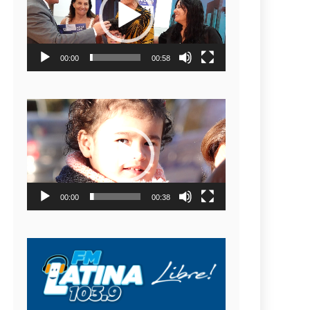
video
00:00
00:58
Reproductor
de
video
00:00
00:38