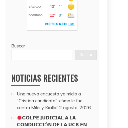
Buscar
Buscar
NOTICIAS RECIENTES
Una nueva encuesta ya midió a
“Cristina candidata”: cómo le fue
contra Milei y Kicillof
2 agosto, 2026
𝗚𝗢𝗟𝗣𝗘 𝗝𝗨𝗗𝗜𝗖𝗜𝗔𝗟 𝗔 𝗟𝗔
𝗖𝗢𝗡𝗗𝗨𝗖𝗖𝗜Ó𝗡 𝗗𝗘 𝗟𝗔 𝗨𝗖𝗥 𝗘𝗡