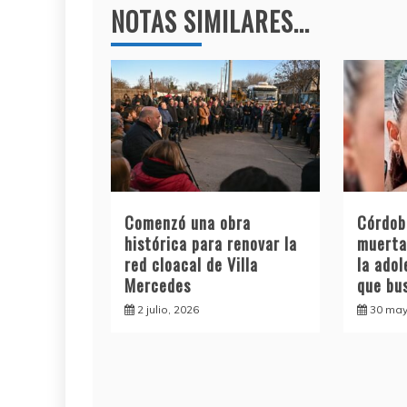
entradas
k
NOTAS SIMILARES...
Comenzó una obra
Córdob
histórica para renovar la
muerta
red cloacal de Villa
la ado
Mercedes
que bu
2 julio, 2026
30 may