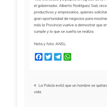
el gobernador, Alberto Rodríguez Saá, recorri
productivos y empresarios, quienes solicita
gran oportunidad de negocios para mostrar
más la Provincia vuelve a demostrar que en
cumple y lo que se sueña se realiza.
Nota y foto: ANSL.
F
T
T
W
a
w
el
h
c
itt
e
at
e
er
gr
s
Navegación
b
a
A
La Policía evitó que un hombre se quitara
vida
o
m
p
de
o
p