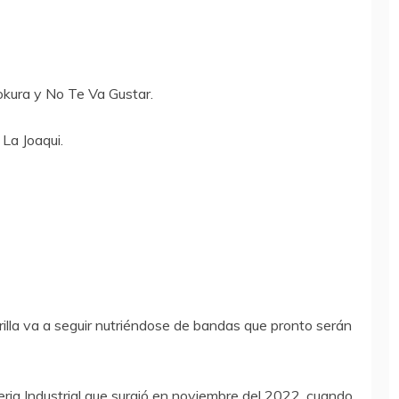
okura y No Te Va Gustar.
La Joaqui.
rilla va a seguir nutriéndose de bandas que pronto serán
Feria Industrial que surgió en noviembre del 2022, cuando