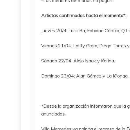
*Los menores de 5 años no pagan.
Artistas confirmados hasta el momento*:
Jueves 20/4: Luck Ra; Fabiana Cantilo; Q L
Viernes 21/04: Lauty Gram; Diego Torres y 
Sábado 22/04: Alejo Isaak y Karina.
Domingo 23/04: Alan Gómez y La K´onga.
*Desde la organización informaron que la g
anunciadas.
Villa Mercedes ya palpita el regreso de la 