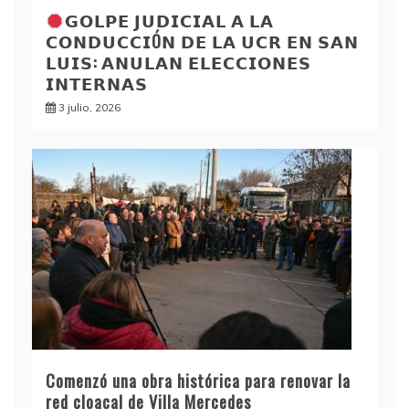
𝗚𝗢𝗟𝗣𝗘 𝗝𝗨𝗗𝗜𝗖𝗜𝗔𝗟 𝗔 𝗟𝗔
𝗖𝗢𝗡𝗗𝗨𝗖𝗖𝗜Ó𝗡 𝗗𝗘 𝗟𝗔 𝗨𝗖𝗥 𝗘𝗡 𝗦𝗔𝗡
𝗟𝗨𝗜𝗦: 𝗔𝗡𝗨𝗟𝗔𝗡 𝗘𝗟𝗘𝗖𝗖𝗜𝗢𝗡𝗘𝗦
𝗜𝗡𝗧𝗘𝗥𝗡𝗔𝗦
3 julio, 2026
Comenzó una obra histórica para renovar la
red cloacal de Villa Mercedes