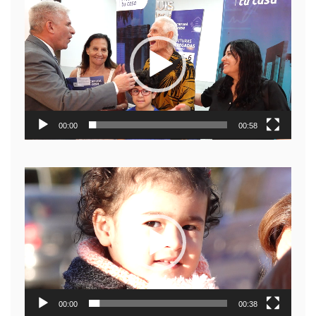
de
video
00:00
00:58
Reproductor
de
video
00:00
00:38