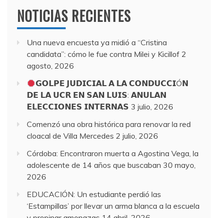
NOTICIAS RECIENTES
Una nueva encuesta ya midió a “Cristina
candidata”: cómo le fue contra Milei y Kicillof
2
agosto, 2026
𝗚𝗢𝗟𝗣𝗘 𝗝𝗨𝗗𝗜𝗖𝗜𝗔𝗟 𝗔 𝗟𝗔 𝗖𝗢𝗡𝗗𝗨𝗖𝗖𝗜Ó𝗡
𝗗𝗘 𝗟𝗔 𝗨𝗖𝗥 𝗘𝗡 𝗦𝗔𝗡 𝗟𝗨𝗜𝗦: 𝗔𝗡𝗨𝗟𝗔𝗡
𝗘𝗟𝗘𝗖𝗖𝗜𝗢𝗡𝗘𝗦 𝗜𝗡𝗧𝗘𝗥𝗡𝗔𝗦
3 julio, 2026
Comenzó una obra histórica para renovar la red
cloacal de Villa Mercedes
2 julio, 2026
Córdoba: Encontraron muerta a Agostina Vega, la
adolescente de 14 años que buscaban
30 mayo,
2026
EDUCACIÓN: Un estudiante perdió las
‘Estampillas’ por llevar un arma blanca a la escuela
y propinar amenazas
14 abril, 2026