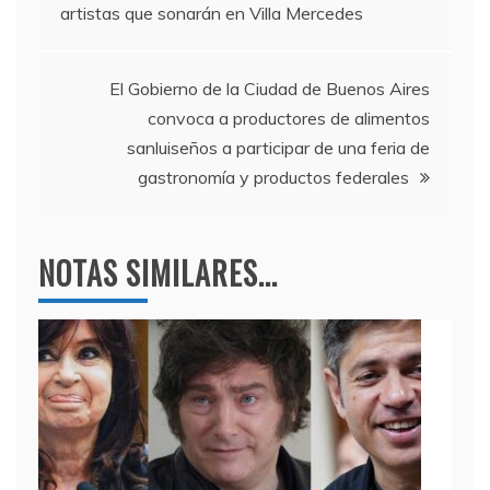
artistas que sonarán en Villa Mercedes
o
m
p
de
o
p
entradas
k
El Gobierno de la Ciudad de Buenos Aires
convoca a productores de alimentos
sanluiseños a participar de una feria de
gastronomía y productos federales
NOTAS SIMILARES...