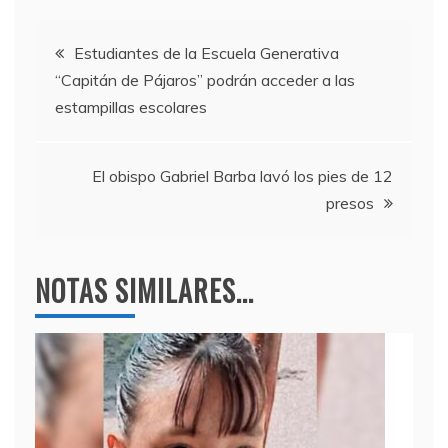
e
er
gr
s
Navegación
b
a
A
Estudiantes de la Escuela Generativa
“Capitán de Pájaros” podrán acceder a las
o
m
p
de
estampillas escolares
o
p
entradas
k
El obispo Gabriel Barba lavó los pies de 12
presos
NOTAS SIMILARES...