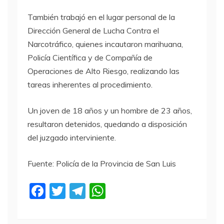
También trabajó en el lugar personal de la
Dirección General de Lucha Contra el
Narcotráfico, quienes incautaron marihuana,
Policía Científica y de Compañía de
Operaciones de Alto Riesgo, realizando las
tareas inherentes al procedimiento.
Un joven de 18 años y un hombre de 23 años,
resultaron detenidos, quedando a disposición
del juzgado interviniente.
Fuente: Policía de la Provincia de San Luis
F
T
T
W
a
w
el
h
c
itt
e
at