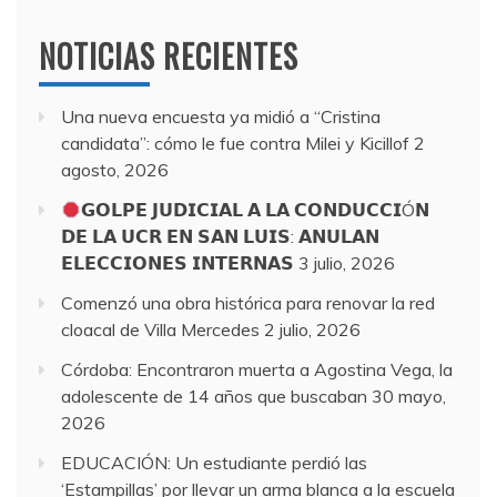
NOTICIAS RECIENTES
Una nueva encuesta ya midió a “Cristina
candidata”: cómo le fue contra Milei y Kicillof
2
agosto, 2026
𝗚𝗢𝗟𝗣𝗘 𝗝𝗨𝗗𝗜𝗖𝗜𝗔𝗟 𝗔 𝗟𝗔 𝗖𝗢𝗡𝗗𝗨𝗖𝗖𝗜Ó𝗡
𝗗𝗘 𝗟𝗔 𝗨𝗖𝗥 𝗘𝗡 𝗦𝗔𝗡 𝗟𝗨𝗜𝗦: 𝗔𝗡𝗨𝗟𝗔𝗡
𝗘𝗟𝗘𝗖𝗖𝗜𝗢𝗡𝗘𝗦 𝗜𝗡𝗧𝗘𝗥𝗡𝗔𝗦
3 julio, 2026
Comenzó una obra histórica para renovar la red
cloacal de Villa Mercedes
2 julio, 2026
Córdoba: Encontraron muerta a Agostina Vega, la
adolescente de 14 años que buscaban
30 mayo,
2026
EDUCACIÓN: Un estudiante perdió las
‘Estampillas’ por llevar un arma blanca a la escuela