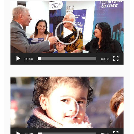
Reproductor
de
video
00:00
00:58
Reproductor
de
video