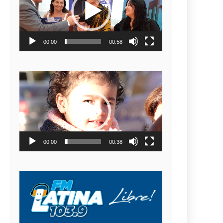
video
00:00
00:58
Reproductor
de
video
00:00
00:38