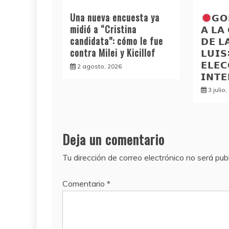
Una nueva encuesta ya
𝗚𝗢
midió a “Cristina
𝗔 𝗟𝗔
candidata”: cómo le fue
𝗗𝗘 𝗟
contra Milei y Kicillof
𝗟𝗨𝗜
𝗘𝗟𝗘𝗖
2 agosto, 2026
𝗜𝗡𝗧
3 julio
Deja un comentario
Tu dirección de correo electrónico no será pub
Comentario
*