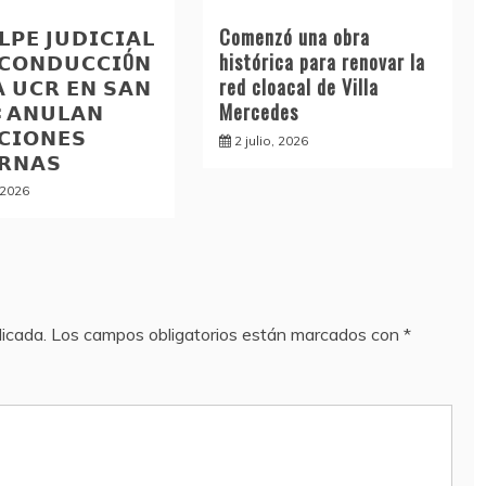
𝗣𝗘 𝗝𝗨𝗗𝗜𝗖𝗜𝗔𝗟
Comenzó una obra
 𝗖𝗢𝗡𝗗𝗨𝗖𝗖𝗜Ó𝗡
histórica para renovar la
𝗔 𝗨𝗖𝗥 𝗘𝗡 𝗦𝗔𝗡
red cloacal de Villa
: 𝗔𝗡𝗨𝗟𝗔𝗡
Mercedes
𝗖𝗜𝗢𝗡𝗘𝗦
2 julio, 2026
𝗥𝗡𝗔𝗦
, 2026
licada.
Los campos obligatorios están marcados con
*