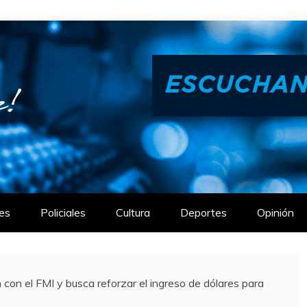
es
Policiales
Cultura
Deportes
Opinión
n con el FMI y busca reforzar el ingreso de dólares para