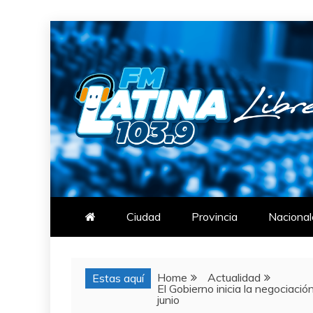
Skip
to
content
FM LATINA
NOTICIAS
Ciudad
Provincia
Nacional
Home
Actualidad
Estas aquí
El Gobierno inicia la negociació
junio