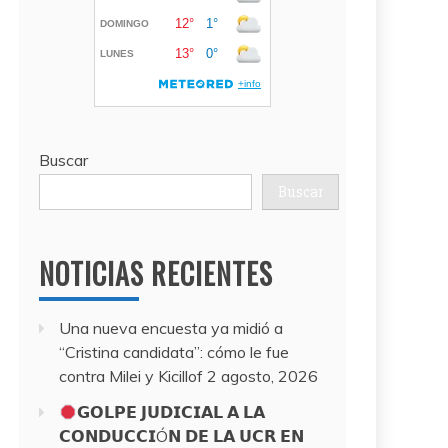
Buscar
Buscar
NOTICIAS RECIENTES
Una nueva encuesta ya midió a
“Cristina candidata”: cómo le fue
contra Milei y Kicillof
2 agosto, 2026
𝗚𝗢𝗟𝗣𝗘 𝗝𝗨𝗗𝗜𝗖𝗜𝗔𝗟 𝗔 𝗟𝗔
𝗖𝗢𝗡𝗗𝗨𝗖𝗖𝗜Ó𝗡 𝗗𝗘 𝗟𝗔 𝗨𝗖𝗥 𝗘𝗡