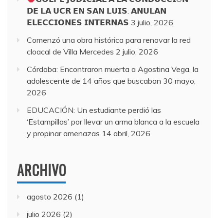
𝗗𝗘 𝗟𝗔 𝗨𝗖𝗥 𝗘𝗡 𝗦𝗔𝗡 𝗟𝗨𝗜𝗦: 𝗔𝗡𝗨𝗟𝗔𝗡
𝗘𝗟𝗘𝗖𝗖𝗜𝗢𝗡𝗘𝗦 𝗜𝗡𝗧𝗘𝗥𝗡𝗔𝗦
3 julio, 2026
Comenzó una obra histórica para renovar la red
cloacal de Villa Mercedes
2 julio, 2026
Córdoba: Encontraron muerta a Agostina Vega, la
adolescente de 14 años que buscaban
30 mayo,
2026
EDUCACIÓN: Un estudiante perdió las
‘Estampillas’ por llevar un arma blanca a la escuela
y propinar amenazas
14 abril, 2026
ARCHIVO
agosto 2026
(1)
julio 2026
(2)