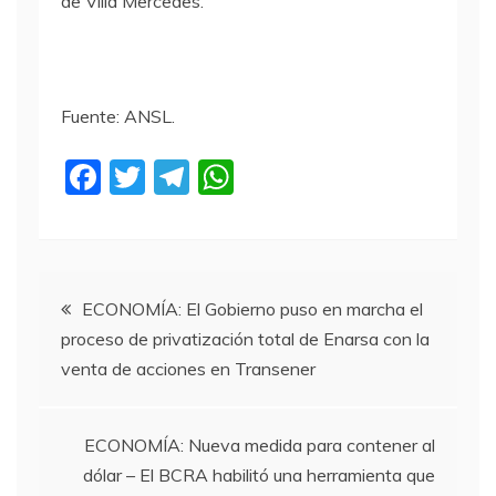
de Villa Mercedes.
Fuente: ANSL.
F
T
T
W
a
w
el
h
c
itt
e
at
e
er
gr
s
Navegación
b
a
A
ECONOMÍA: El Gobierno puso en marcha el
proceso de privatización total de Enarsa con la
o
m
p
de
venta de acciones en Transener
o
p
entradas
k
ECONOMÍA: Nueva medida para contener al
dólar – El BCRA habilitó una herramienta que