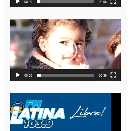
00:00
00:58
Reproductor
de
video
00:00
00:38