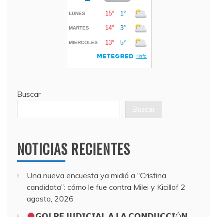
Buscar
Buscar
NOTICIAS RECIENTES
Una nueva encuesta ya midió a “Cristina
candidata”: cómo le fue contra Milei y Kicillof
2
agosto, 2026
𝗚𝗢𝗟𝗣𝗘 𝗝𝗨𝗗𝗜𝗖𝗜𝗔𝗟 𝗔 𝗟𝗔 𝗖𝗢𝗡𝗗𝗨𝗖𝗖𝗜Ó𝗡