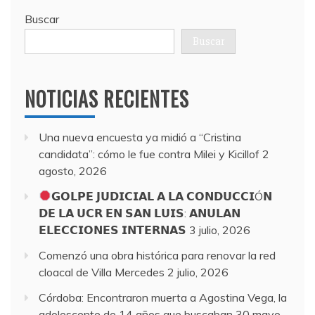
Buscar
Buscar
NOTICIAS RECIENTES
Una nueva encuesta ya midió a “Cristina
candidata”: cómo le fue contra Milei y Kicillof
2
agosto, 2026
𝗚𝗢𝗟𝗣𝗘 𝗝𝗨𝗗𝗜𝗖𝗜𝗔𝗟 𝗔 𝗟𝗔 𝗖𝗢𝗡𝗗𝗨𝗖𝗖𝗜Ó𝗡
𝗗𝗘 𝗟𝗔 𝗨𝗖𝗥 𝗘𝗡 𝗦𝗔𝗡 𝗟𝗨𝗜𝗦: 𝗔𝗡𝗨𝗟𝗔𝗡
𝗘𝗟𝗘𝗖𝗖𝗜𝗢𝗡𝗘𝗦 𝗜𝗡𝗧𝗘𝗥𝗡𝗔𝗦
3 julio, 2026
Comenzó una obra histórica para renovar la red
cloacal de Villa Mercedes
2 julio, 2026
Córdoba: Encontraron muerta a Agostina Vega, la
adolescente de 14 años que buscaban
30 mayo,