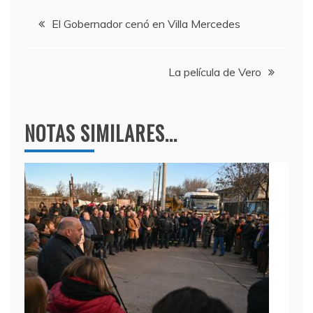
e
er
gr
s
Navegación
b
a
A
El Gobernador cenó en Villa Mercedes
o
m
p
de
o
p
La película de Vero
entradas
k
NOTAS SIMILARES...