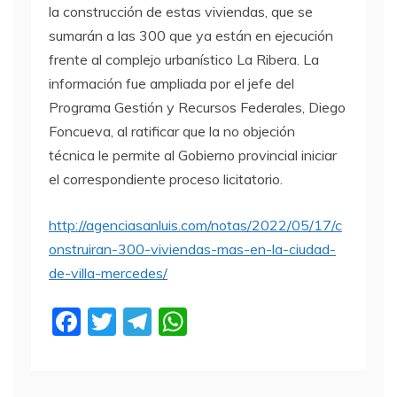
la construcción de estas viviendas, que se
sumarán a las 300 que ya están en ejecución
frente al complejo urbanístico La Ribera. La
información fue ampliada por el jefe del
Programa Gestión y Recursos Federales, Diego
Foncueva, al ratificar que la no objeción
técnica le permite al Gobierno provincial iniciar
el correspondiente proceso licitatorio.
http://agenciasanluis.com/notas/2022/05/17/c
onstruiran-300-viviendas-mas-en-la-ciudad-
de-villa-mercedes/
F
T
T
W
a
w
el
h
c
itt
e
at