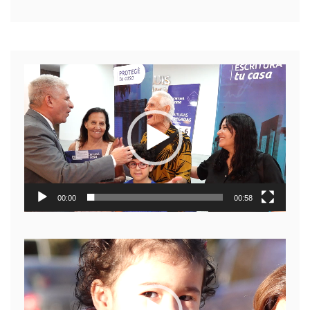
Reproductor
de
video
00:00
00:58
Reproductor
de
video