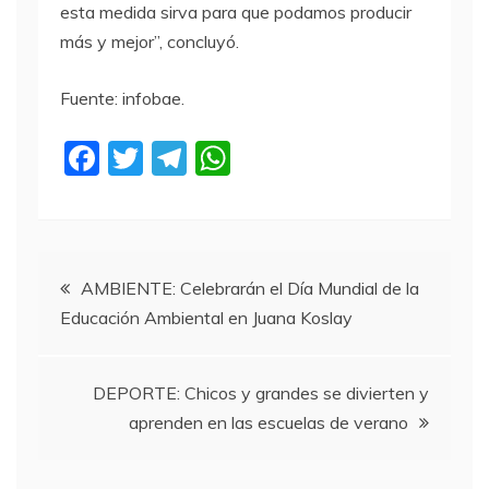
esta medida sirva para que podamos producir
más y mejor”, concluyó.
Fuente: infobae.
F
T
T
W
a
w
el
h
c
itt
e
at
e
er
gr
s
Navegación
b
a
A
AMBIENTE: Celebrarán el Día Mundial de la
Educación Ambiental en Juana Koslay
o
m
p
de
o
p
entradas
k
DEPORTE: Chicos y grandes se divierten y
aprenden en las escuelas de verano