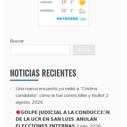
Buscar
Buscar
NOTICIAS RECIENTES
Una nueva encuesta ya midió a “Cristina
candidata”: cómo le fue contra Milei y Kicillof
2
agosto, 2026
𝗚𝗢𝗟𝗣𝗘 𝗝𝗨𝗗𝗜𝗖𝗜𝗔𝗟 𝗔 𝗟𝗔 𝗖𝗢𝗡𝗗𝗨𝗖𝗖𝗜Ó𝗡
𝗗𝗘 𝗟𝗔 𝗨𝗖𝗥 𝗘𝗡 𝗦𝗔𝗡 𝗟𝗨𝗜𝗦: 𝗔𝗡𝗨𝗟𝗔𝗡
𝗘𝗟𝗘𝗖𝗖𝗜𝗢𝗡𝗘𝗦 𝗜𝗡𝗧𝗘𝗥𝗡𝗔𝗦
3 julio, 2026