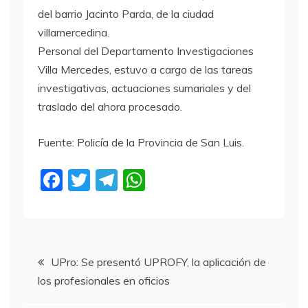
del barrio Jacinto Parda, de la ciudad
villamercedina.
Personal del Departamento Investigaciones
Villa Mercedes, estuvo a cargo de las tareas
investigativas, actuaciones sumariales y del
traslado del ahora procesado.
Fuente: Policía de la Provincia de San Luis.
F
T
T
W
a
w
el
h
c
itt
e
at
e
er
gr
s
Navegación
b
a
A
UPro: Se presentó UPROFY, la aplicación de
los profesionales en oficios
o
m
p
de