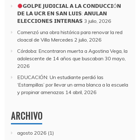
𝗚𝗢𝗟𝗣𝗘 𝗝𝗨𝗗𝗜𝗖𝗜𝗔𝗟 𝗔 𝗟𝗔 𝗖𝗢𝗡𝗗𝗨𝗖𝗖𝗜Ó𝗡
𝗗𝗘 𝗟𝗔 𝗨𝗖𝗥 𝗘𝗡 𝗦𝗔𝗡 𝗟𝗨𝗜𝗦: 𝗔𝗡𝗨𝗟𝗔𝗡
𝗘𝗟𝗘𝗖𝗖𝗜𝗢𝗡𝗘𝗦 𝗜𝗡𝗧𝗘𝗥𝗡𝗔𝗦
3 julio, 2026
Comenzó una obra histórica para renovar la red
cloacal de Villa Mercedes
2 julio, 2026
Córdoba: Encontraron muerta a Agostina Vega, la
adolescente de 14 años que buscaban
30 mayo,
2026
EDUCACIÓN: Un estudiante perdió las
‘Estampillas’ por llevar un arma blanca a la escuela
y propinar amenazas
14 abril, 2026
ARCHIVO
agosto 2026
(1)