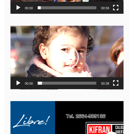
00:00
00:58
Reproductor
de
video
00:00
00:38