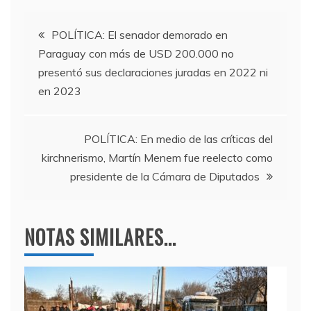
e
er
gr
s
Navegación
b
a
A
POLÍTICA: El senador demorado en
Paraguay con más de USD 200.000 no
o
m
p
de
presentó sus declaraciones juradas en 2022 ni
o
p
en 2023
entradas
k
POLÍTICA: En medio de las críticas del
kirchnerismo, Martín Menem fue reelecto como
presidente de la Cámara de Diputados
NOTAS SIMILARES...