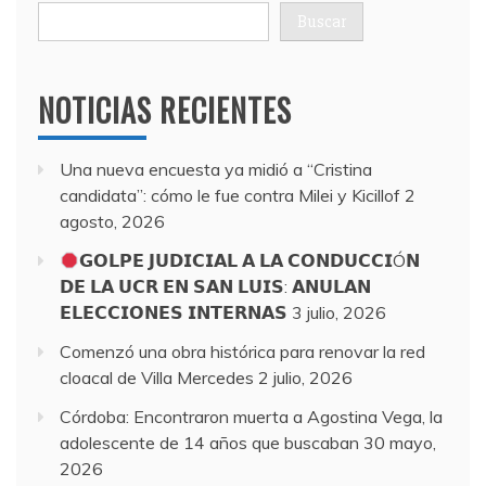
Buscar
NOTICIAS RECIENTES
Una nueva encuesta ya midió a “Cristina
candidata”: cómo le fue contra Milei y Kicillof
2
agosto, 2026
𝗚𝗢𝗟𝗣𝗘 𝗝𝗨𝗗𝗜𝗖𝗜𝗔𝗟 𝗔 𝗟𝗔 𝗖𝗢𝗡𝗗𝗨𝗖𝗖𝗜Ó𝗡
𝗗𝗘 𝗟𝗔 𝗨𝗖𝗥 𝗘𝗡 𝗦𝗔𝗡 𝗟𝗨𝗜𝗦: 𝗔𝗡𝗨𝗟𝗔𝗡
𝗘𝗟𝗘𝗖𝗖𝗜𝗢𝗡𝗘𝗦 𝗜𝗡𝗧𝗘𝗥𝗡𝗔𝗦
3 julio, 2026
Comenzó una obra histórica para renovar la red
cloacal de Villa Mercedes
2 julio, 2026
Córdoba: Encontraron muerta a Agostina Vega, la
adolescente de 14 años que buscaban
30 mayo,
2026