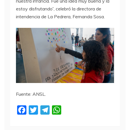
nuestra infancia. Fue una idea muy buena y la
estoy disfrutando”, celebró la directora de
intendencia de La Pedrera, Fernanda Sosa.
Fuente: ANSL.
F
T
T
W
a
w
el
h
c
itt
e
at