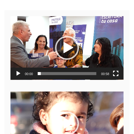
Reproductor
de
video
00:00
00:58
Reproductor
de
video