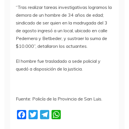
“Tras realizar tareas investigativas logramos la
demora de un hombre de 34 años de edad;
sindicado de ser quien en la madrugada del 3
de agosto ingresó a un local, ubicado en calle
Pedernera y Betbeder, y sustraer la suma de
$10.000”, detallaron los actuantes.
El hombre fue trasladado a sede policial y
quedó a disposición de la justicia.
Fuente: Policía de la Provincia de San Luis.
F
T
T
W
a
w
el
h