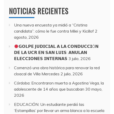
NOTICIAS RECIENTES
Una nueva encuesta ya midió a “Cristina
candidata”: cómo le fue contra Milei y Kicillof
2
agosto, 2026
𝗚𝗢𝗟𝗣𝗘 𝗝𝗨𝗗𝗜𝗖𝗜𝗔𝗟 𝗔 𝗟𝗔 𝗖𝗢𝗡𝗗𝗨𝗖𝗖𝗜Ó𝗡
𝗗𝗘 𝗟𝗔 𝗨𝗖𝗥 𝗘𝗡 𝗦𝗔𝗡 𝗟𝗨𝗜𝗦: 𝗔𝗡𝗨𝗟𝗔𝗡
𝗘𝗟𝗘𝗖𝗖𝗜𝗢𝗡𝗘𝗦 𝗜𝗡𝗧𝗘𝗥𝗡𝗔𝗦
3 julio, 2026
Comenzó una obra histórica para renovar la red
cloacal de Villa Mercedes
2 julio, 2026
Córdoba: Encontraron muerta a Agostina Vega, la
adolescente de 14 años que buscaban
30 mayo,
2026
EDUCACIÓN: Un estudiante perdió las
‘Estampillas’ por llevar un arma blanca a la escuela