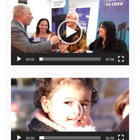
Reproductor
de
video
00:00
00:58
Reproductor
de
video
00:00
00:38