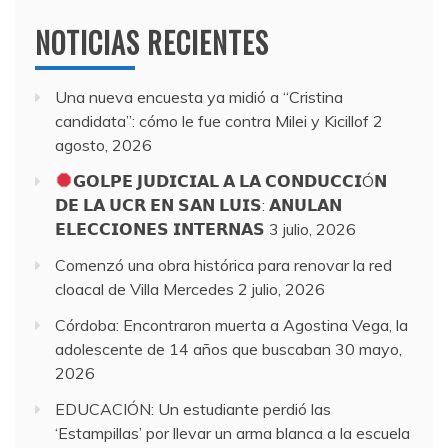
NOTICIAS RECIENTES
Una nueva encuesta ya midió a “Cristina
candidata”: cómo le fue contra Milei y Kicillof
2
agosto, 2026
𝗚𝗢𝗟𝗣𝗘 𝗝𝗨𝗗𝗜𝗖𝗜𝗔𝗟 𝗔 𝗟𝗔 𝗖𝗢𝗡𝗗𝗨𝗖𝗖𝗜Ó𝗡
𝗗𝗘 𝗟𝗔 𝗨𝗖𝗥 𝗘𝗡 𝗦𝗔𝗡 𝗟𝗨𝗜𝗦: 𝗔𝗡𝗨𝗟𝗔𝗡
𝗘𝗟𝗘𝗖𝗖𝗜𝗢𝗡𝗘𝗦 𝗜𝗡𝗧𝗘𝗥𝗡𝗔𝗦
3 julio, 2026
Comenzó una obra histórica para renovar la red
cloacal de Villa Mercedes
2 julio, 2026
Córdoba: Encontraron muerta a Agostina Vega, la
adolescente de 14 años que buscaban
30 mayo,
2026
EDUCACIÓN: Un estudiante perdió las
‘Estampillas’ por llevar un arma blanca a la escuela