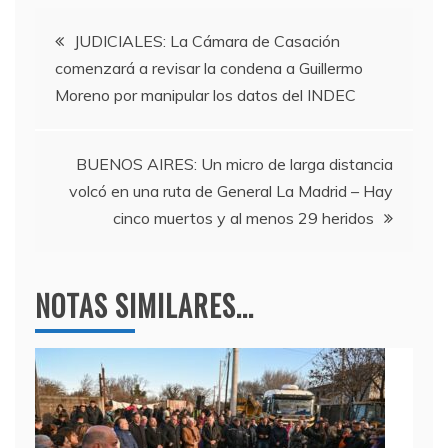
e
er
gr
s
Navegación
b
a
A
JUDICIALES: La Cámara de Casación
comenzará a revisar la condena a Guillermo
o
m
p
de
Moreno por manipular los datos del INDEC
o
p
entradas
k
BUENOS AIRES: Un micro de larga distancia
volcó en una ruta de General La Madrid – Hay
cinco muertos y al menos 29 heridos
NOTAS SIMILARES...