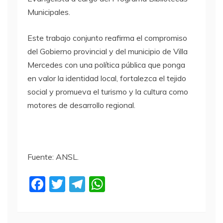
Municipales.
Este trabajo conjunto reafirma el compromiso
del Gobierno provincial y del municipio de Villa
Mercedes con una política pública que ponga
en valor la identidad local, fortalezca el tejido
social y promueva el turismo y la cultura como
motores de desarrollo regional.
Fuente: ANSL.
F
T
T
W
a
w
el
h
c
itt
e
at