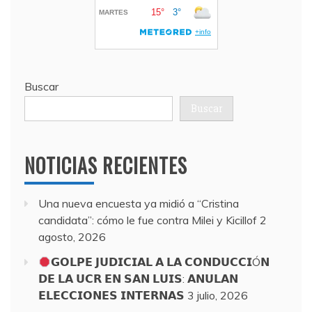
Buscar
Buscar
NOTICIAS RECIENTES
Una nueva encuesta ya midió a “Cristina
candidata”: cómo le fue contra Milei y Kicillof
2
agosto, 2026
𝗚𝗢𝗟𝗣𝗘 𝗝𝗨𝗗𝗜𝗖𝗜𝗔𝗟 𝗔 𝗟𝗔 𝗖𝗢𝗡𝗗𝗨𝗖𝗖𝗜Ó𝗡
𝗗𝗘 𝗟𝗔 𝗨𝗖𝗥 𝗘𝗡 𝗦𝗔𝗡 𝗟𝗨𝗜𝗦: 𝗔𝗡𝗨𝗟𝗔𝗡
𝗘𝗟𝗘𝗖𝗖𝗜𝗢𝗡𝗘𝗦 𝗜𝗡𝗧𝗘𝗥𝗡𝗔𝗦
3 julio, 2026