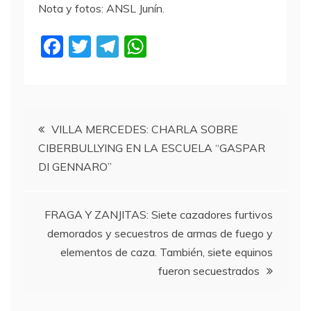
Nota y fotos: ANSL Junín.
F
T
T
W
a
w
el
h
c
itt
e
at
e
er
gr
s
Navegación
b
a
A
VILLA MERCEDES: CHARLA SOBRE
CIBERBULLYING EN LA ESCUELA “GASPAR
o
m
p
de
DI GENNARO”
o
p
entradas
k
FRAGA Y ZANJITAS: Siete cazadores furtivos
demorados y secuestros de armas de fuego y
elementos de caza. También, siete equinos
fueron secuestrados