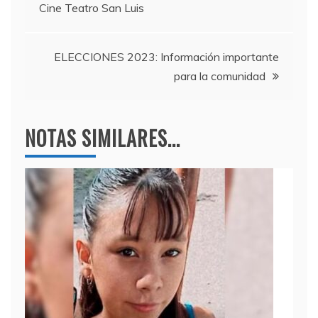
Cine Teatro San Luis
o
m
p
de
o
p
entradas
k
ELECCIONES 2023: Información importante
para la comunidad
NOTAS SIMILARES...