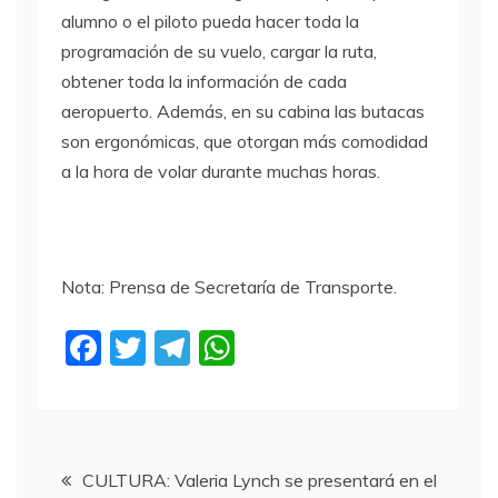
alumno o el piloto pueda hacer toda la
programación de su vuelo, cargar la ruta,
obtener toda la información de cada
aeropuerto. Además, en su cabina las butacas
son ergonómicas, que otorgan más comodidad
a la hora de volar durante muchas horas.
Nota: Prensa de Secretaría de Transporte.
F
T
T
W
a
w
el
h
c
itt
e
at
e
er
gr
s
Navegación
b
a
A
CULTURA: Valeria Lynch se presentará en el