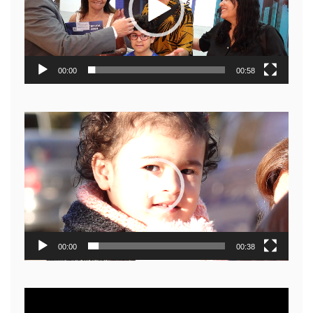
00:00
00:58
Reproductor
de
video
00:00
00:38