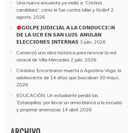
Una nueva encuesta ya midió a “Cristina
candidata”: cómo le fue contra Milei y Kicillof
2
agosto, 2026
𝗚𝗢𝗟𝗣𝗘 𝗝𝗨𝗗𝗜𝗖𝗜𝗔𝗟 𝗔 𝗟𝗔 𝗖𝗢𝗡𝗗𝗨𝗖𝗖𝗜Ó𝗡
𝗗𝗘 𝗟𝗔 𝗨𝗖𝗥 𝗘𝗡 𝗦𝗔𝗡 𝗟𝗨𝗜𝗦: 𝗔𝗡𝗨𝗟𝗔𝗡
𝗘𝗟𝗘𝗖𝗖𝗜𝗢𝗡𝗘𝗦 𝗜𝗡𝗧𝗘𝗥𝗡𝗔𝗦
3 julio, 2026
Comenzó una obra histórica para renovar la red
cloacal de Villa Mercedes
2 julio, 2026
Córdoba: Encontraron muerta a Agostina Vega, la
adolescente de 14 años que buscaban
30 mayo,
2026
EDUCACIÓN: Un estudiante perdió las
‘Estampillas’ por llevar un arma blanca a la escuela
y propinar amenazas
14 abril, 2026
ARCHIVO