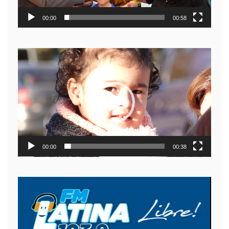
00:00
00:58
Reproductor
de
video
00:00
00:38