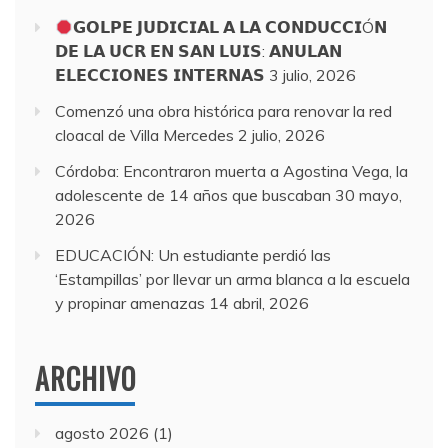
𝗚𝗢𝗟𝗣𝗘 𝗝𝗨𝗗𝗜𝗖𝗜𝗔𝗟 𝗔 𝗟𝗔 𝗖𝗢𝗡𝗗𝗨𝗖𝗖𝗜Ó𝗡
𝗗𝗘 𝗟𝗔 𝗨𝗖𝗥 𝗘𝗡 𝗦𝗔𝗡 𝗟𝗨𝗜𝗦: 𝗔𝗡𝗨𝗟𝗔𝗡
𝗘𝗟𝗘𝗖𝗖𝗜𝗢𝗡𝗘𝗦 𝗜𝗡𝗧𝗘𝗥𝗡𝗔𝗦
3 julio, 2026
Comenzó una obra histórica para renovar la red
cloacal de Villa Mercedes
2 julio, 2026
Córdoba: Encontraron muerta a Agostina Vega, la
adolescente de 14 años que buscaban
30 mayo,
2026
EDUCACIÓN: Un estudiante perdió las
‘Estampillas’ por llevar un arma blanca a la escuela
y propinar amenazas
14 abril, 2026
ARCHIVO
agosto 2026
(1)