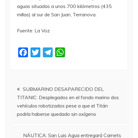
aguas situadas a unos 700 kilómetros (435
millas) al sur de San Juan, Terranova.
Fuente: La Voz
F
T
T
W
a
w
el
h
c
itt
e
at
e
er
gr
s
Navegación
b
a
A
SUBMARINO DESAPARECIDO DEL
TITANIC: Desplegados en el fondo marino dos
o
m
p
de
vehículos robotizados pese a que el Titán
o
p
podría haberse quedado sin oxígeno
entradas
k
NÁUTICA: San Luis Agua entregará Carnets