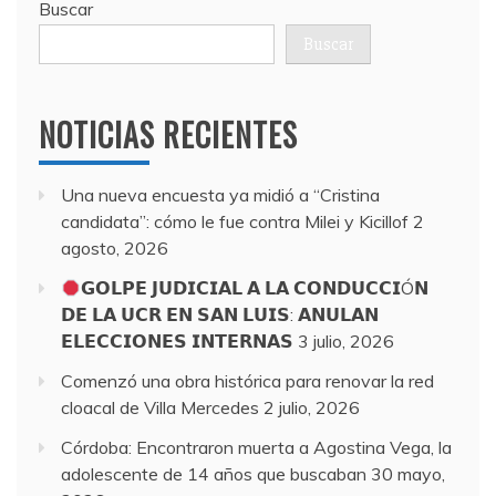
Buscar
Buscar
NOTICIAS RECIENTES
Una nueva encuesta ya midió a “Cristina
candidata”: cómo le fue contra Milei y Kicillof
2
agosto, 2026
𝗚𝗢𝗟𝗣𝗘 𝗝𝗨𝗗𝗜𝗖𝗜𝗔𝗟 𝗔 𝗟𝗔 𝗖𝗢𝗡𝗗𝗨𝗖𝗖𝗜Ó𝗡
𝗗𝗘 𝗟𝗔 𝗨𝗖𝗥 𝗘𝗡 𝗦𝗔𝗡 𝗟𝗨𝗜𝗦: 𝗔𝗡𝗨𝗟𝗔𝗡
𝗘𝗟𝗘𝗖𝗖𝗜𝗢𝗡𝗘𝗦 𝗜𝗡𝗧𝗘𝗥𝗡𝗔𝗦
3 julio, 2026
Comenzó una obra histórica para renovar la red
cloacal de Villa Mercedes
2 julio, 2026
Córdoba: Encontraron muerta a Agostina Vega, la
adolescente de 14 años que buscaban
30 mayo,