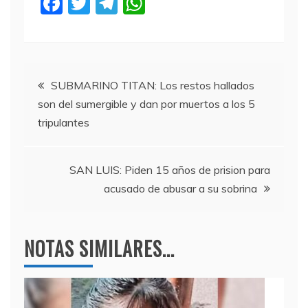
F
T
T
W
a
w
el
h
c
itt
e
at
e
er
gr
s
Navegación
b
a
A
SUBMARINO TITAN: Los restos hallados
son del sumergible y dan por muertos a los 5
o
m
p
de
tripulantes
o
p
entradas
k
SAN LUIS: Piden 15 años de prision para
acusado de abusar a su sobrina
NOTAS SIMILARES...