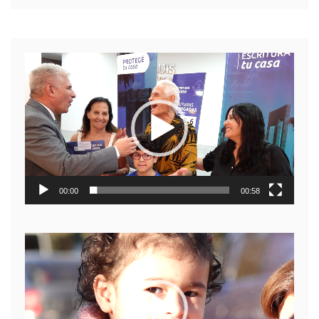
Reproductor
de
video
00:00
00:58
Reproductor
de
video