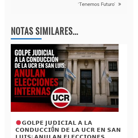
‘Tenemos Futuro’
NOTAS SIMILARES...
𝗚𝗢𝗟𝗣𝗘 𝗝𝗨𝗗𝗜𝗖𝗜𝗔𝗟 𝗔 𝗟𝗔
𝗖𝗢𝗡𝗗𝗨𝗖𝗖𝗜Ó𝗡 𝗗𝗘 𝗟𝗔 𝗨𝗖𝗥 𝗘𝗡 𝗦𝗔𝗡
𝗟𝗨𝗜𝗦: 𝗔𝗡𝗨𝗟𝗔𝗡 𝗘𝗟𝗘𝗖𝗖𝗜𝗢𝗡𝗘𝗦