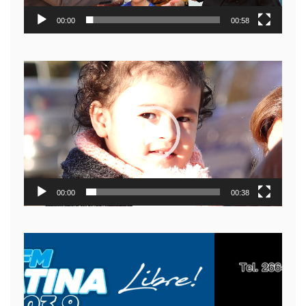
00:00
00:58
Reproductor
de
video
00:00
00:38