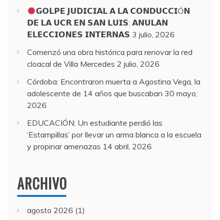
𝗚𝗢𝗟𝗣𝗘 𝗝𝗨𝗗𝗜𝗖𝗜𝗔𝗟 𝗔 𝗟𝗔 𝗖𝗢𝗡𝗗𝗨𝗖𝗖𝗜Ó𝗡
𝗗𝗘 𝗟𝗔 𝗨𝗖𝗥 𝗘𝗡 𝗦𝗔𝗡 𝗟𝗨𝗜𝗦: 𝗔𝗡𝗨𝗟𝗔𝗡
𝗘𝗟𝗘𝗖𝗖𝗜𝗢𝗡𝗘𝗦 𝗜𝗡𝗧𝗘𝗥𝗡𝗔𝗦
3 julio, 2026
Comenzó una obra histórica para renovar la red
cloacal de Villa Mercedes
2 julio, 2026
Córdoba: Encontraron muerta a Agostina Vega, la
adolescente de 14 años que buscaban
30 mayo,
2026
EDUCACIÓN: Un estudiante perdió las
‘Estampillas’ por llevar un arma blanca a la escuela
y propinar amenazas
14 abril, 2026
ARCHIVO
agosto 2026
(1)