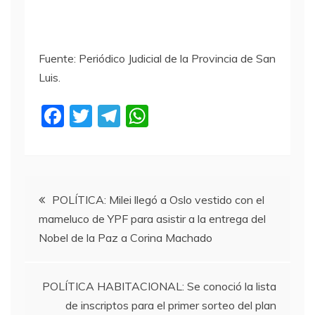
Fuente: Periódico Judicial de la Provincia de San
Luis.
F
T
T
W
a
w
el
h
c
itt
e
at
e
er
gr
s
Navegación
b
a
A
POLÍTICA: Milei llegó a Oslo vestido con el
mameluco de YPF para asistir a la entrega del
o
m
p
de
Nobel de la Paz a Corina Machado
o
p
entradas
k
POLÍTICA HABITACIONAL: Se conoció la lista
de inscriptos para el primer sorteo del plan