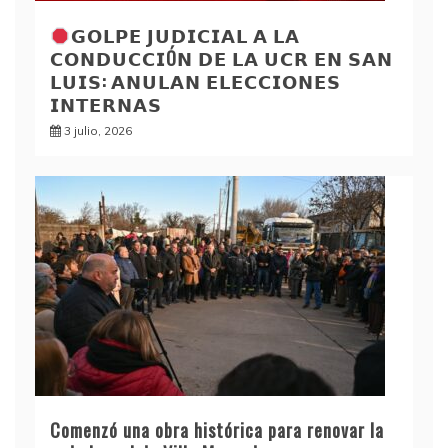
𝗚𝗢𝗟𝗣𝗘 𝗝𝗨𝗗𝗜𝗖𝗜𝗔𝗟 𝗔 𝗟𝗔
𝗖𝗢𝗡𝗗𝗨𝗖𝗖𝗜Ó𝗡 𝗗𝗘 𝗟𝗔 𝗨𝗖𝗥 𝗘𝗡 𝗦𝗔𝗡
𝗟𝗨𝗜𝗦: 𝗔𝗡𝗨𝗟𝗔𝗡 𝗘𝗟𝗘𝗖𝗖𝗜𝗢𝗡𝗘𝗦
𝗜𝗡𝗧𝗘𝗥𝗡𝗔𝗦
3 julio, 2026
Comenzó una obra histórica para renovar la