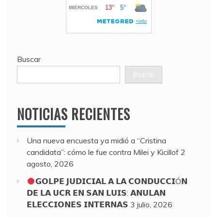
Buscar
Buscar
NOTICIAS RECIENTES
Una nueva encuesta ya midió a “Cristina
candidata”: cómo le fue contra Milei y Kicillof
2
agosto, 2026
𝗚𝗢𝗟𝗣𝗘 𝗝𝗨𝗗𝗜𝗖𝗜𝗔𝗟 𝗔 𝗟𝗔 𝗖𝗢𝗡𝗗𝗨𝗖𝗖𝗜Ó𝗡
𝗗𝗘 𝗟𝗔 𝗨𝗖𝗥 𝗘𝗡 𝗦𝗔𝗡 𝗟𝗨𝗜𝗦: 𝗔𝗡𝗨𝗟𝗔𝗡
𝗘𝗟𝗘𝗖𝗖𝗜𝗢𝗡𝗘𝗦 𝗜𝗡𝗧𝗘𝗥𝗡𝗔𝗦
3 julio, 2026