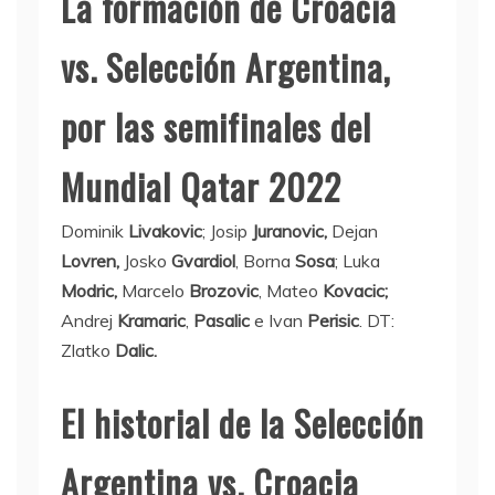
La formación de Croacia
vs. Selección Argentina,
por las semifinales del
Mundial Qatar 2022
Dominik
Livakovic
; Josip
Juranovic,
Dejan
Lovren,
Josko
Gvardiol
, Borna
Sosa
; Luka
Modric,
Marcelo
Brozovic
, Mateo
Kovacic;
Andrej
Kramaric
,
Pasalic
e Ivan
Perisic
. DT:
Zlatko
Dalic.
El historial de la Selección
Argentina vs. Croacia