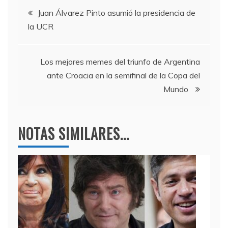
e
er
gr
s
Navegación
b
a
A
Juan Álvarez Pinto asumió la presidencia de
la UCR
o
m
p
de
o
p
entradas
k
Los mejores memes del triunfo de Argentina
ante Croacia en la semifinal de la Copa del
Mundo
NOTAS SIMILARES...