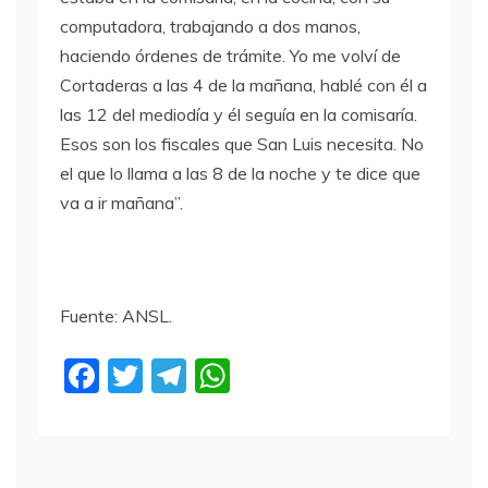
computadora, trabajando a dos manos,
haciendo órdenes de trámite. Yo me volví de
Cortaderas a las 4 de la mañana, hablé con él a
las 12 del mediodía y él seguía en la comisaría.
Esos son los fiscales que San Luis necesita. No
el que lo llama a las 8 de la noche y te dice que
va a ir mañana”.
Fuente: ANSL.
F
T
T
W
a
w
el
h
c
itt
e
at
e
er
gr
s