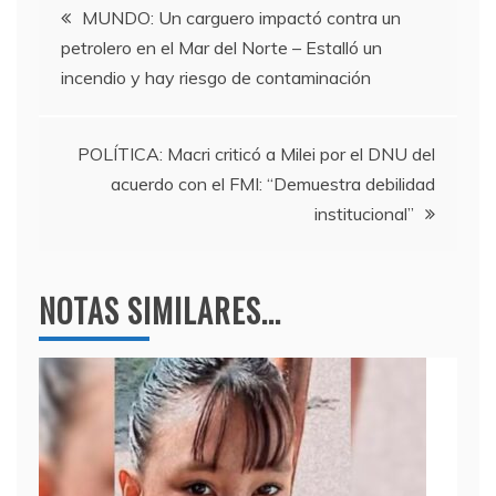
Navegación
b
a
A
MUNDO: Un carguero impactó contra un
petrolero en el Mar del Norte – Estalló un
o
m
p
de
incendio y hay riesgo de contaminación
o
p
entradas
k
POLÍTICA: Macri criticó a Milei por el DNU del
acuerdo con el FMI: “Demuestra debilidad
institucional”
NOTAS SIMILARES...