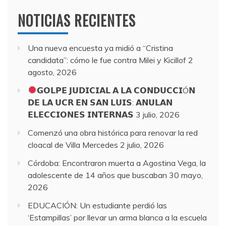
NOTICIAS RECIENTES
Una nueva encuesta ya midió a “Cristina
candidata”: cómo le fue contra Milei y Kicillof
2
agosto, 2026
𝗚𝗢𝗟𝗣𝗘 𝗝𝗨𝗗𝗜𝗖𝗜𝗔𝗟 𝗔 𝗟𝗔 𝗖𝗢𝗡𝗗𝗨𝗖𝗖𝗜Ó𝗡
𝗗𝗘 𝗟𝗔 𝗨𝗖𝗥 𝗘𝗡 𝗦𝗔𝗡 𝗟𝗨𝗜𝗦: 𝗔𝗡𝗨𝗟𝗔𝗡
𝗘𝗟𝗘𝗖𝗖𝗜𝗢𝗡𝗘𝗦 𝗜𝗡𝗧𝗘𝗥𝗡𝗔𝗦
3 julio, 2026
Comenzó una obra histórica para renovar la red
cloacal de Villa Mercedes
2 julio, 2026
Córdoba: Encontraron muerta a Agostina Vega, la
adolescente de 14 años que buscaban
30 mayo,
2026
EDUCACIÓN: Un estudiante perdió las
‘Estampillas’ por llevar un arma blanca a la escuela