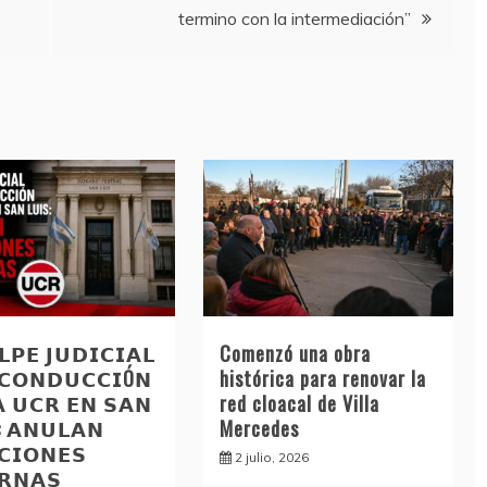
termino con la intermediación”
𝗣𝗘 𝗝𝗨𝗗𝗜𝗖𝗜𝗔𝗟
Comenzó una obra
 𝗖𝗢𝗡𝗗𝗨𝗖𝗖𝗜Ó𝗡
histórica para renovar la
𝗔 𝗨𝗖𝗥 𝗘𝗡 𝗦𝗔𝗡
red cloacal de Villa
: 𝗔𝗡𝗨𝗟𝗔𝗡
Mercedes
𝗖𝗜𝗢𝗡𝗘𝗦
2 julio, 2026
𝗥𝗡𝗔𝗦