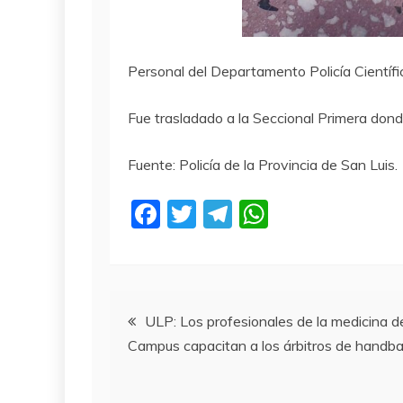
Personal del Departamento Policía Científica
Fue trasladado a la Seccional Primera dond
Fuente: Policía de la Provincia de San Luis.
F
T
T
W
a
w
el
h
c
itt
e
at
e
er
gr
s
Navegación
b
a
A
ULP: Los profesionales de la medicina d
Campus capacitan a los árbitros de handbal
o
m
p
de
o
p