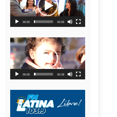
video
00:00
00:58
Reproductor
de
video
00:00
00:38