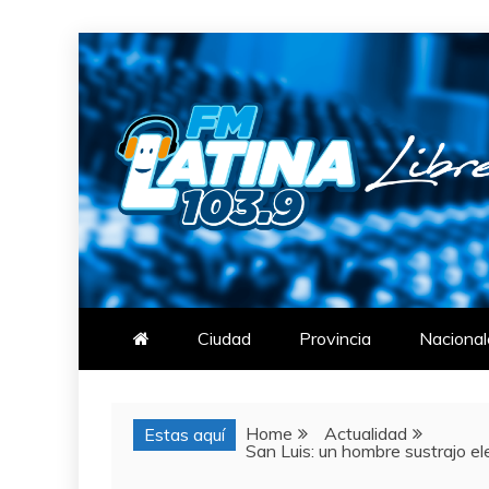
Skip
to
content
FM LATINA
NOTICIAS
Ciudad
Provincia
Nacional
Home
Actualidad
Estas aquí
San Luis: un hombre sustrajo e