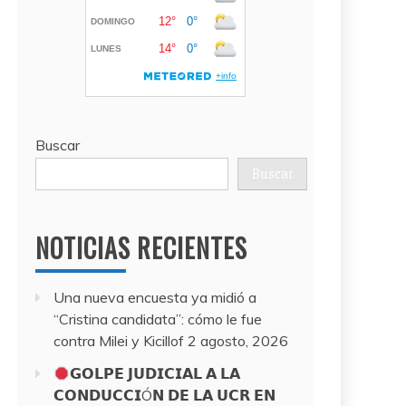
Buscar
Buscar
NOTICIAS RECIENTES
Una nueva encuesta ya midió a
“Cristina candidata”: cómo le fue
contra Milei y Kicillof
2 agosto, 2026
𝗚𝗢𝗟𝗣𝗘 𝗝𝗨𝗗𝗜𝗖𝗜𝗔𝗟 𝗔 𝗟𝗔
𝗖𝗢𝗡𝗗𝗨𝗖𝗖𝗜Ó𝗡 𝗗𝗘 𝗟𝗔 𝗨𝗖𝗥 𝗘𝗡