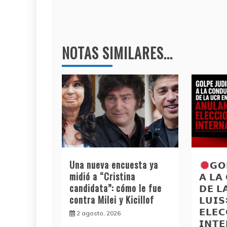
entradas
k
NOTAS SIMILARES...
Una nueva encuesta ya
𝗚𝗢
midió a “Cristina
𝗔 𝗟𝗔
candidata”: cómo le fue
𝗗𝗘 𝗟
contra Milei y Kicillof
𝗟𝗨𝗜
𝗘𝗟𝗘𝗖
2 agosto, 2026
𝗜𝗡𝗧