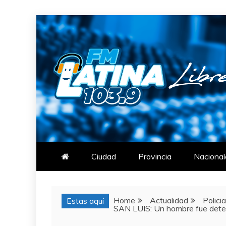
Skip
to
content
FM LATINA
NOTICIAS
Ciudad
Provincia
Nacional
Home
Actualidad
Polici
Estas aquí
SAN LUIS: Un hombre fue deteni