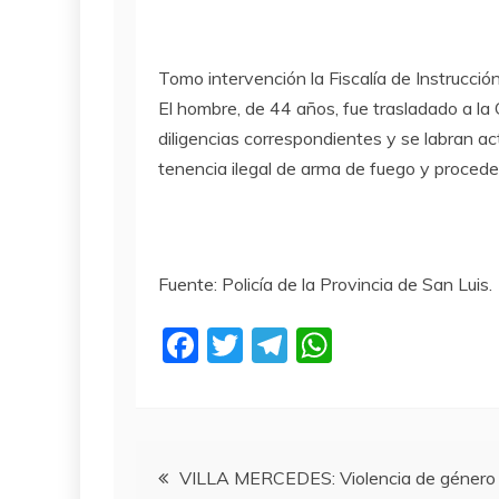
Tomo intervención la Fiscalía de Instrucció
El hombre, de 44 años, fue trasladado a la
diligencias correspondientes y se labran 
tenencia ilegal de arma de fuego y proceden
Fuente: Policía de la Provincia de San Luis.
F
T
T
W
a
w
el
h
c
itt
e
at
e
er
gr
s
Navegación
b
a
A
VILLA MERCEDES: Violencia de género