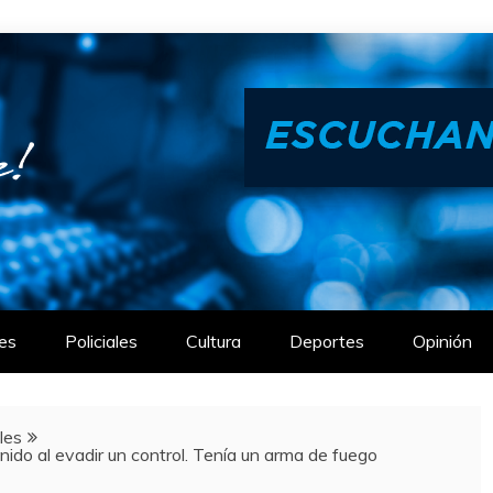
es
Policiales
Cultura
Deportes
Opinión
ales
do al evadir un control. Tenía un arma de fuego