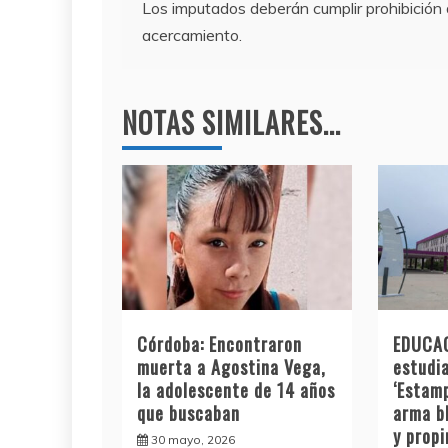
Los imputados deberán cumplir prohibición
o
m
p
de
acercamiento.
o
p
entradas
k
NOTAS SIMILARES...
Córdoba: Encontraron
EDUCAC
muerta a Agostina Vega,
estudia
la adolescente de 14 años
‘Estamp
que buscaban
arma b
y prop
30 mayo, 2026