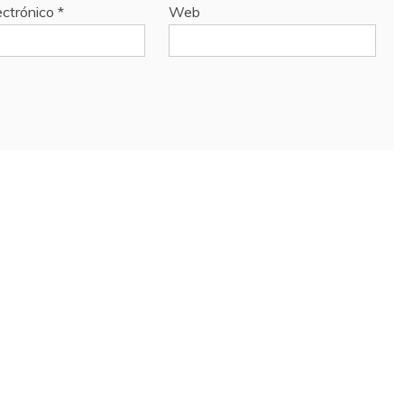
ectrónico
*
Web