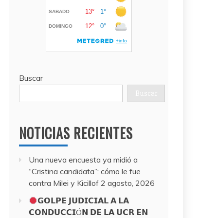
Buscar
Buscar
NOTICIAS RECIENTES
Una nueva encuesta ya midió a
“Cristina candidata”: cómo le fue
contra Milei y Kicillof
2 agosto, 2026
𝗚𝗢𝗟𝗣𝗘 𝗝𝗨𝗗𝗜𝗖𝗜𝗔𝗟 𝗔 𝗟𝗔
𝗖𝗢𝗡𝗗𝗨𝗖𝗖𝗜Ó𝗡 𝗗𝗘 𝗟𝗔 𝗨𝗖𝗥 𝗘𝗡