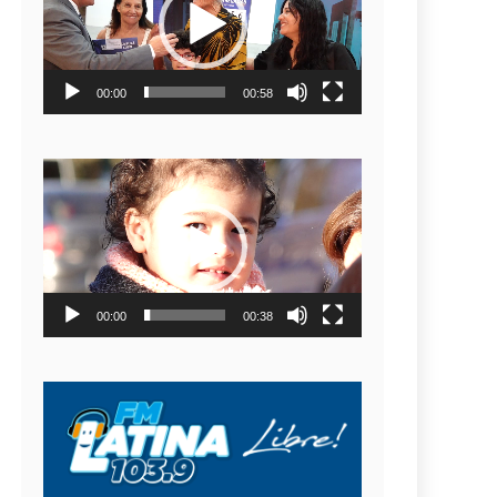
video
00:00
00:58
Reproductor
de
video
00:00
00:38