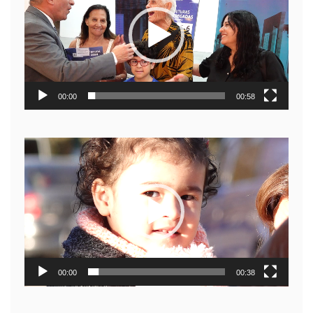
video
00:00
00:58
Reproductor
de
video
00:00
00:38