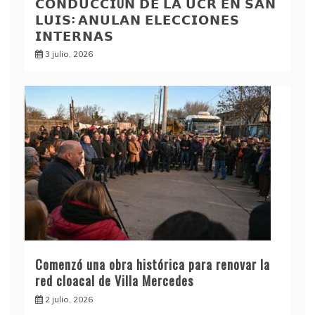
𝗖𝗢𝗡𝗗𝗨𝗖𝗖𝗜Ó𝗡 𝗗𝗘 𝗟𝗔 𝗨𝗖𝗥 𝗘𝗡 𝗦𝗔𝗡
𝗟𝗨𝗜𝗦: 𝗔𝗡𝗨𝗟𝗔𝗡 𝗘𝗟𝗘𝗖𝗖𝗜𝗢𝗡𝗘𝗦
𝗜𝗡𝗧𝗘𝗥𝗡𝗔𝗦
3 julio, 2026
Comenzó una obra histórica para renovar la
red cloacal de Villa Mercedes
2 julio, 2026