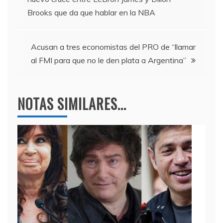
o
m
p
de
Brooks que da que hablar en la NBA
o
p
entradas
k
Acusan a tres economistas del PRO de “llamar
al FMI para que no le den plata a Argentina”
NOTAS SIMILARES...