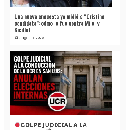
Una nueva encuesta ya midió a “Cristina
candidata”: cómo le fue contra Milei y
Kicillof
2 agosto, 2026
𝗚𝗢𝗟𝗣𝗘 𝗝𝗨𝗗𝗜𝗖𝗜𝗔𝗟 𝗔 𝗟𝗔