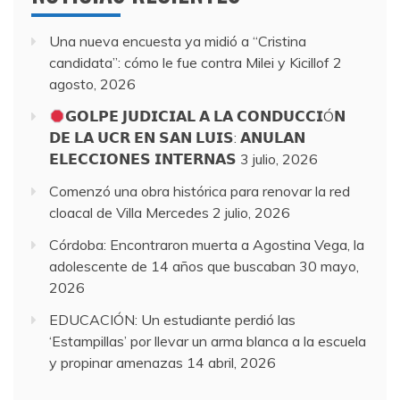
Una nueva encuesta ya midió a “Cristina
candidata”: cómo le fue contra Milei y Kicillof
2
agosto, 2026
𝗚𝗢𝗟𝗣𝗘 𝗝𝗨𝗗𝗜𝗖𝗜𝗔𝗟 𝗔 𝗟𝗔 𝗖𝗢𝗡𝗗𝗨𝗖𝗖𝗜Ó𝗡
𝗗𝗘 𝗟𝗔 𝗨𝗖𝗥 𝗘𝗡 𝗦𝗔𝗡 𝗟𝗨𝗜𝗦: 𝗔𝗡𝗨𝗟𝗔𝗡
𝗘𝗟𝗘𝗖𝗖𝗜𝗢𝗡𝗘𝗦 𝗜𝗡𝗧𝗘𝗥𝗡𝗔𝗦
3 julio, 2026
Comenzó una obra histórica para renovar la red
cloacal de Villa Mercedes
2 julio, 2026
Córdoba: Encontraron muerta a Agostina Vega, la
adolescente de 14 años que buscaban
30 mayo,
2026
EDUCACIÓN: Un estudiante perdió las
‘Estampillas’ por llevar un arma blanca a la escuela
y propinar amenazas
14 abril, 2026