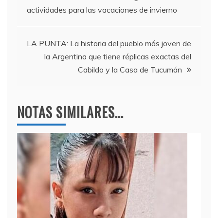
b
a
A
actividades para las vacaciones de invierno
o
m
p
de
o
p
entradas
k
LA PUNTA: La historia del pueblo más joven de
la Argentina que tiene réplicas exactas del
Cabildo y la Casa de Tucumán
NOTAS SIMILARES...