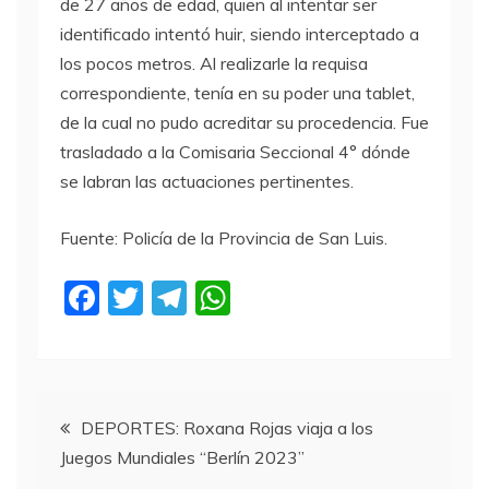
de 27 años de edad, quien al intentar ser
identificado intentó huir, siendo interceptado a
los pocos metros. Al realizarle la requisa
correspondiente, tenía en su poder una tablet,
de la cual no pudo acreditar su procedencia. Fue
trasladado a la Comisaria Seccional 4° dónde
se labran las actuaciones pertinentes.
Fuente: Policía de la Provincia de San Luis.
F
T
T
W
a
w
el
h
c
itt
e
at
e
er
gr
s
Navegación
b
a
A
DEPORTES: Roxana Rojas viaja a los
Juegos Mundiales “Berlín 2023”
o
m
p
de