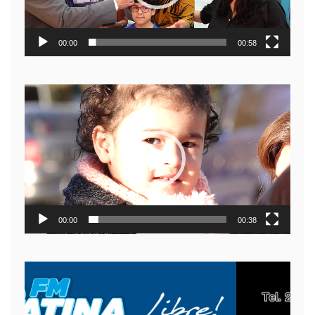
00:00
00:58
Reproductor
de
video
00:00
00:38