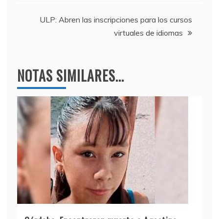
o
p
entradas
k
ULP: Abren las inscripciones para los cursos
virtuales de idiomas
NOTAS SIMILARES...