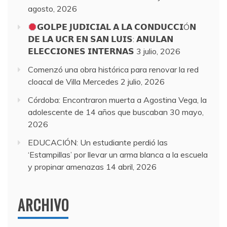
agosto, 2026
𝗚𝗢𝗟𝗣𝗘 𝗝𝗨𝗗𝗜𝗖𝗜𝗔𝗟 𝗔 𝗟𝗔 𝗖𝗢𝗡𝗗𝗨𝗖𝗖𝗜Ó𝗡
𝗗𝗘 𝗟𝗔 𝗨𝗖𝗥 𝗘𝗡 𝗦𝗔𝗡 𝗟𝗨𝗜𝗦: 𝗔𝗡𝗨𝗟𝗔𝗡
𝗘𝗟𝗘𝗖𝗖𝗜𝗢𝗡𝗘𝗦 𝗜𝗡𝗧𝗘𝗥𝗡𝗔𝗦
3 julio, 2026
Comenzó una obra histórica para renovar la red
cloacal de Villa Mercedes
2 julio, 2026
Córdoba: Encontraron muerta a Agostina Vega, la
adolescente de 14 años que buscaban
30 mayo,
2026
EDUCACIÓN: Un estudiante perdió las
‘Estampillas’ por llevar un arma blanca a la escuela
y propinar amenazas
14 abril, 2026
ARCHIVO