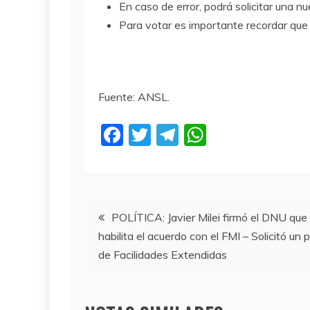
En caso de error, podrá solicitar una n
Para votar es importante recordar que 
Fuente: ANSL.
F
T
T
W
a
w
el
h
c
itt
e
at
e
er
gr
s
Navegación
b
a
A
POLÍTICA: Javier Milei firmó el DNU que
habilita el acuerdo con el FMI – Solicitó un 
o
m
p
de
de Facilidades Extendidas
o
p
entradas
k