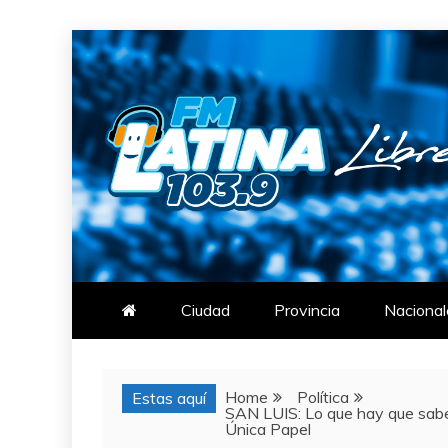
Skip
to
content
FM LATINA
NOTICIAS
Ciudad
Provincia
Nacional
Home
Política
Estas aquí
SAN LUIS: Lo que hay que saber
Única Papel