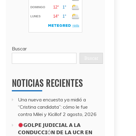
Buscar
Buscar
NOTICIAS RECIENTES
Una nueva encuesta ya midió a
“Cristina candidata”: cómo le fue
contra Milei y Kicillof
2 agosto, 2026
𝗚𝗢𝗟𝗣𝗘 𝗝𝗨𝗗𝗜𝗖𝗜𝗔𝗟 𝗔 𝗟𝗔
𝗖𝗢𝗡𝗗𝗨𝗖𝗖𝗜Ó𝗡 𝗗𝗘 𝗟𝗔 𝗨𝗖𝗥 𝗘𝗡