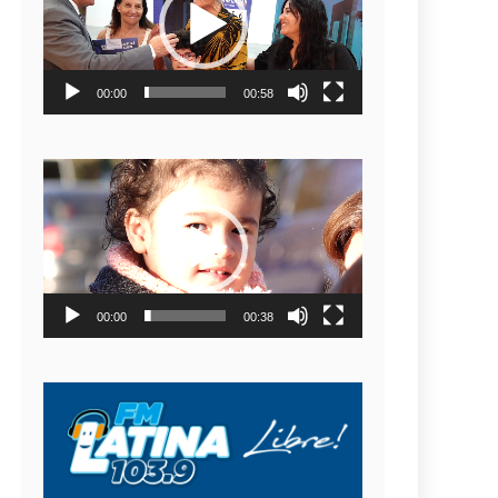
video
00:00
00:58
Reproductor
de
video
00:00
00:38