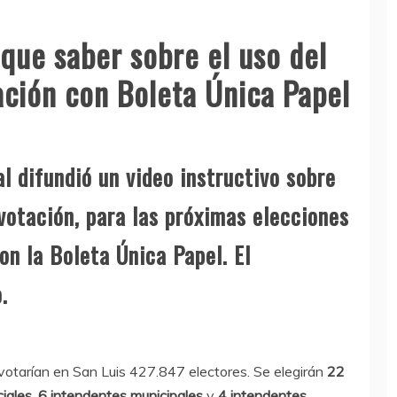
que saber sobre el uso del
ación con Boleta Única Papel
al difundió un video instructivo sobre
votación, para las próximas elecciones
on la Boleta Única Papel. El
.
 votarían en San Luis 427.847 electores. Se elegirán
22
iales
,
6 intendentes municipales
y
4 intendentes