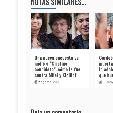
NOTAS SIMILARES...
Una nueva encuesta ya
Córdob
midió a “Cristina
muerta
candidata”: cómo le fue
la ado
contra Milei y Kicillof
que bu
2 agosto, 2026
30 may
Deja un comentario