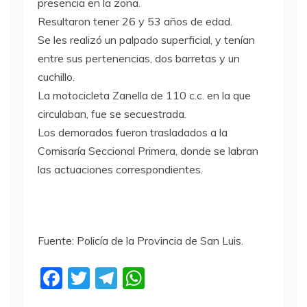
presencia en la zona.
Resultaron tener 26 y 53 años de edad.
Se les realizó un palpado superficial, y tenían
entre sus pertenencias, dos barretas y un
cuchillo.
La motocicleta Zanella de 110 c.c. en la que
circulaban, fue se secuestrada.
Los demorados fueron trasladados a la
Comisaría Seccional Primera, donde se labran
las actuaciones correspondientes.
Fuente: Policía de la Provincia de San Luis.
F
T
T
W
a
w
el
h