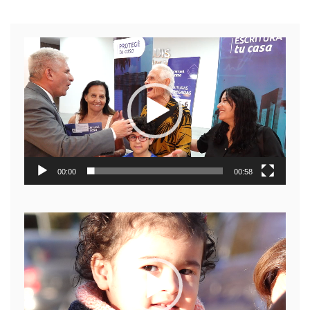
Reproductor
de
video
00:00
00:58
Reproductor
de
video