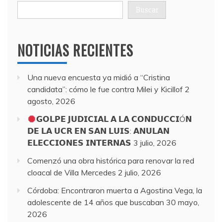
Buscar
NOTICIAS RECIENTES
Una nueva encuesta ya midió a “Cristina
candidata”: cómo le fue contra Milei y Kicillof
2
agosto, 2026
𝗚𝗢𝗟𝗣𝗘 𝗝𝗨𝗗𝗜𝗖𝗜𝗔𝗟 𝗔 𝗟𝗔 𝗖𝗢𝗡𝗗𝗨𝗖𝗖𝗜Ó𝗡
𝗗𝗘 𝗟𝗔 𝗨𝗖𝗥 𝗘𝗡 𝗦𝗔𝗡 𝗟𝗨𝗜𝗦: 𝗔𝗡𝗨𝗟𝗔𝗡
𝗘𝗟𝗘𝗖𝗖𝗜𝗢𝗡𝗘𝗦 𝗜𝗡𝗧𝗘𝗥𝗡𝗔𝗦
3 julio, 2026
Comenzó una obra histórica para renovar la red
cloacal de Villa Mercedes
2 julio, 2026
Córdoba: Encontraron muerta a Agostina Vega, la
adolescente de 14 años que buscaban
30 mayo,
2026