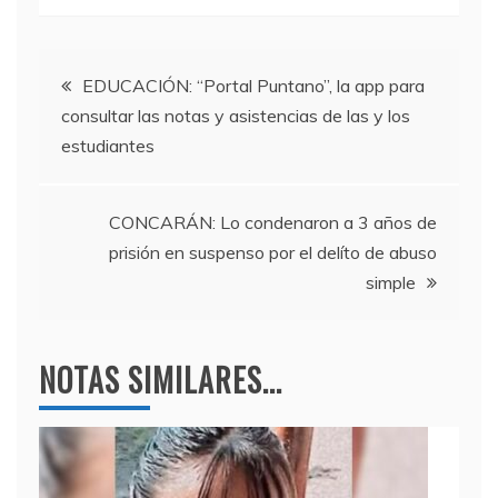
c
itt
e
at
e
er
gr
s
Navegación
b
a
A
EDUCACIÓN: “Portal Puntano”, la app para
consultar las notas y asistencias de las y los
o
m
p
de
estudiantes
o
p
entradas
k
CONCARÁN: Lo condenaron a 3 años de
prisión en suspenso por el delíto de abuso
simple
NOTAS SIMILARES...