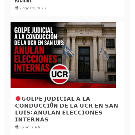
Kicillof
2 agosto, 2026
𝗚𝗢𝗟𝗣𝗘 𝗝𝗨𝗗𝗜𝗖𝗜𝗔𝗟 𝗔 𝗟𝗔
𝗖𝗢𝗡𝗗𝗨𝗖𝗖𝗜Ó𝗡 𝗗𝗘 𝗟𝗔 𝗨𝗖𝗥 𝗘𝗡 𝗦𝗔𝗡
𝗟𝗨𝗜𝗦: 𝗔𝗡𝗨𝗟𝗔𝗡 𝗘𝗟𝗘𝗖𝗖𝗜𝗢𝗡𝗘𝗦
𝗜𝗡𝗧𝗘𝗥𝗡𝗔𝗦
3 julio, 2026