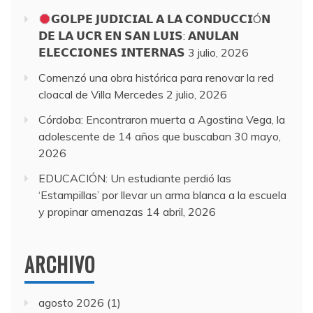
𝗚𝗢𝗟𝗣𝗘 𝗝𝗨𝗗𝗜𝗖𝗜𝗔𝗟 𝗔 𝗟𝗔 𝗖𝗢𝗡𝗗𝗨𝗖𝗖𝗜Ó𝗡
𝗗𝗘 𝗟𝗔 𝗨𝗖𝗥 𝗘𝗡 𝗦𝗔𝗡 𝗟𝗨𝗜𝗦: 𝗔𝗡𝗨𝗟𝗔𝗡
𝗘𝗟𝗘𝗖𝗖𝗜𝗢𝗡𝗘𝗦 𝗜𝗡𝗧𝗘𝗥𝗡𝗔𝗦
3 julio, 2026
Comenzó una obra histórica para renovar la red
cloacal de Villa Mercedes
2 julio, 2026
Córdoba: Encontraron muerta a Agostina Vega, la
adolescente de 14 años que buscaban
30 mayo,
2026
EDUCACIÓN: Un estudiante perdió las
‘Estampillas’ por llevar un arma blanca a la escuela
y propinar amenazas
14 abril, 2026
ARCHIVO
agosto 2026
(1)