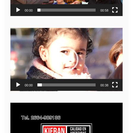
00:00
00:58
Reproductor
de
video
00:00
00:38