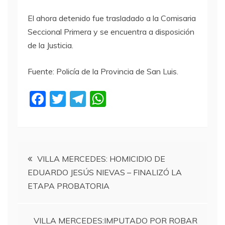
El ahora detenido fue trasladado a la Comisaria
Seccional Primera y se encuentra a disposición
de la Justicia.
Fuente: Policía de la Provincia de San Luis.
F
T
T
W
a
w
el
h
c
itt
e
at
e
er
gr
s
Navegación
b
a
A
VILLA MERCEDES: HOMICIDIO DE
EDUARDO JESÚS NIEVAS – FINALIZÓ LA
o
m
p
de
ETAPA PROBATORIA
o
p
entradas
k
VILLA MERCEDES:IMPUTADO POR ROBAR