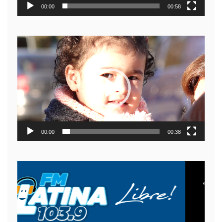
00:00
00:58
Reproductor
de
video
00:00
00:38