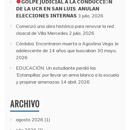
𝗚𝗢𝗟𝗣𝗘 𝗝𝗨𝗗𝗜𝗖𝗜𝗔𝗟 𝗔 𝗟𝗔 𝗖𝗢𝗡𝗗𝗨𝗖𝗖𝗜Ó𝗡
𝗗𝗘 𝗟𝗔 𝗨𝗖𝗥 𝗘𝗡 𝗦𝗔𝗡 𝗟𝗨𝗜𝗦: 𝗔𝗡𝗨𝗟𝗔𝗡
𝗘𝗟𝗘𝗖𝗖𝗜𝗢𝗡𝗘𝗦 𝗜𝗡𝗧𝗘𝗥𝗡𝗔𝗦
3 julio, 2026
Comenzó una obra histórica para renovar la red
cloacal de Villa Mercedes
2 julio, 2026
Córdoba: Encontraron muerta a Agostina Vega, la
adolescente de 14 años que buscaban
30 mayo,
2026
EDUCACIÓN: Un estudiante perdió las
‘Estampillas’ por llevar un arma blanca a la escuela
y propinar amenazas
14 abril, 2026
ARCHIVO
agosto 2026
(1)
julio 2026
(2)