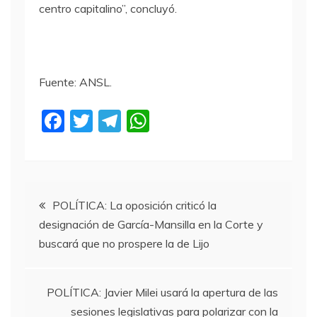
centro capitalino”, concluyó.
Fuente: ANSL.
F
T
T
W
a
w
el
h
c
itt
e
at
e
er
gr
s
Navegación
b
a
A
POLÍTICA: La oposición criticó la
designación de García-Mansilla en la Corte y
o
m
p
de
buscará que no prospere la de Lijo
o
p
entradas
k
POLÍTICA: Javier Milei usará la apertura de las
sesiones legislativas para polarizar con la