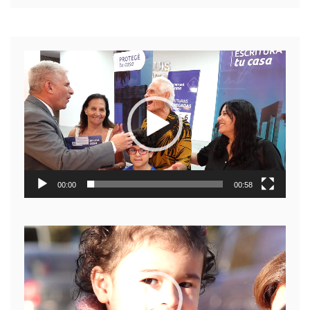
Reproductor
de
video
00:00
00:58
Reproductor
de
video