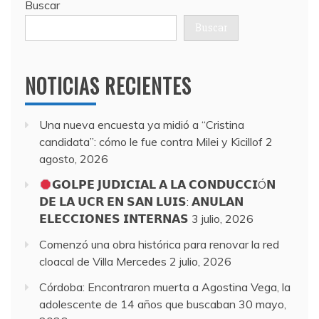
Buscar
Buscar
NOTICIAS RECIENTES
Una nueva encuesta ya midió a “Cristina
candidata”: cómo le fue contra Milei y Kicillof
2
agosto, 2026
𝗚𝗢𝗟𝗣𝗘 𝗝𝗨𝗗𝗜𝗖𝗜𝗔𝗟 𝗔 𝗟𝗔 𝗖𝗢𝗡𝗗𝗨𝗖𝗖𝗜Ó𝗡
𝗗𝗘 𝗟𝗔 𝗨𝗖𝗥 𝗘𝗡 𝗦𝗔𝗡 𝗟𝗨𝗜𝗦: 𝗔𝗡𝗨𝗟𝗔𝗡
𝗘𝗟𝗘𝗖𝗖𝗜𝗢𝗡𝗘𝗦 𝗜𝗡𝗧𝗘𝗥𝗡𝗔𝗦
3 julio, 2026
Comenzó una obra histórica para renovar la red
cloacal de Villa Mercedes
2 julio, 2026
Córdoba: Encontraron muerta a Agostina Vega, la
adolescente de 14 años que buscaban
30 mayo,