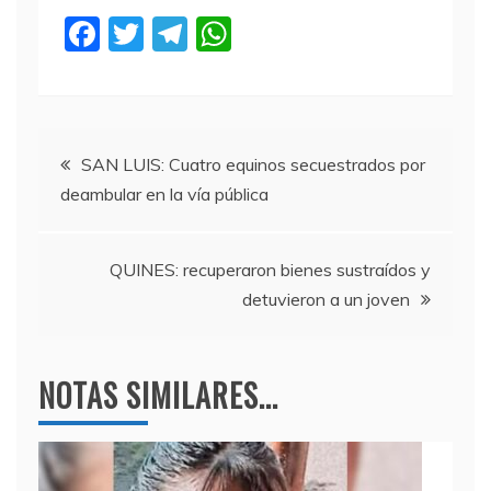
F
T
T
W
a
w
el
h
c
itt
e
at
e
er
gr
s
Navegación
b
a
A
SAN LUIS: Cuatro equinos secuestrados por
deambular en la vía pública
o
m
p
de
o
p
entradas
k
QUINES: recuperaron bienes sustraídos y
detuvieron a un joven
NOTAS SIMILARES...