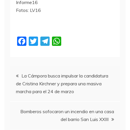
Informe16
Fotos: LV16
F
T
T
W
a
w
el
h
c
itt
e
at
e
er
gr
s
Navegación
b
a
A
La Cámpora busca impulsar la candidatura
de Cristina Kirchner y prepara una masiva
o
m
p
de
marcha para el 24 de marzo
o
p
entradas
k
Bomberos sofocaron un incendio en una casa
del barrio San Luis XXIII