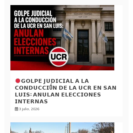
𝗚𝗢𝗟𝗣𝗘 𝗝𝗨𝗗𝗜𝗖𝗜𝗔𝗟 𝗔 𝗟𝗔
𝗖𝗢𝗡𝗗𝗨𝗖𝗖𝗜Ó𝗡 𝗗𝗘 𝗟𝗔 𝗨𝗖𝗥 𝗘𝗡 𝗦𝗔𝗡
𝗟𝗨𝗜𝗦: 𝗔𝗡𝗨𝗟𝗔𝗡 𝗘𝗟𝗘𝗖𝗖𝗜𝗢𝗡𝗘𝗦
𝗜𝗡𝗧𝗘𝗥𝗡𝗔𝗦
3 julio, 2026