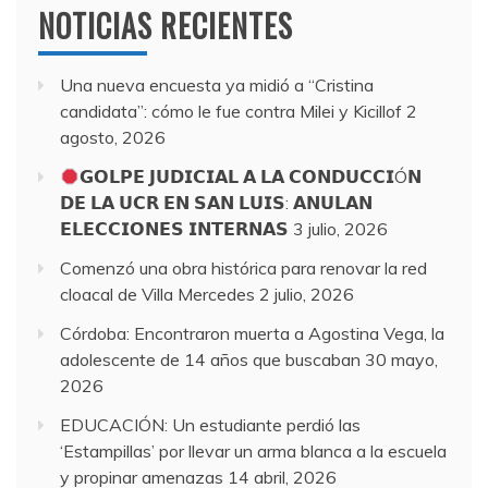
NOTICIAS RECIENTES
Una nueva encuesta ya midió a “Cristina
candidata”: cómo le fue contra Milei y Kicillof
2
agosto, 2026
𝗚𝗢𝗟𝗣𝗘 𝗝𝗨𝗗𝗜𝗖𝗜𝗔𝗟 𝗔 𝗟𝗔 𝗖𝗢𝗡𝗗𝗨𝗖𝗖𝗜Ó𝗡
𝗗𝗘 𝗟𝗔 𝗨𝗖𝗥 𝗘𝗡 𝗦𝗔𝗡 𝗟𝗨𝗜𝗦: 𝗔𝗡𝗨𝗟𝗔𝗡
𝗘𝗟𝗘𝗖𝗖𝗜𝗢𝗡𝗘𝗦 𝗜𝗡𝗧𝗘𝗥𝗡𝗔𝗦
3 julio, 2026
Comenzó una obra histórica para renovar la red
cloacal de Villa Mercedes
2 julio, 2026
Córdoba: Encontraron muerta a Agostina Vega, la
adolescente de 14 años que buscaban
30 mayo,
2026
EDUCACIÓN: Un estudiante perdió las
‘Estampillas’ por llevar un arma blanca a la escuela
y propinar amenazas
14 abril, 2026