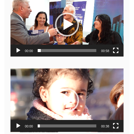
de
video
00:00
00:58
Reproductor
de
video
00:00
00:38