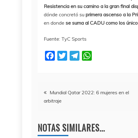
Resistencia en su camino a la gran final di
dónde concretó su
primera ascenso a la P
en donde
se suma al CADU como los único
Fuente: TyC Sports
F
T
T
W
a
w
el
h
c
itt
e
at
e
er
gr
s
Navegación
b
a
A
Mundial Qatar 2022: 6 mujeres en el
arbitraje
o
m
p
de
o
p
entradas
k
NOTAS SIMILARES...