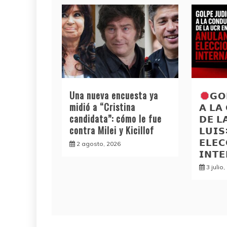
Una nueva encuesta ya
𝗚𝗢
midió a “Cristina
𝗔 𝗟𝗔
candidata”: cómo le fue
𝗗𝗘 𝗟
contra Milei y Kicillof
𝗟𝗨𝗜
𝗘𝗟𝗘𝗖
2 agosto, 2026
𝗜𝗡𝗧
3 julio