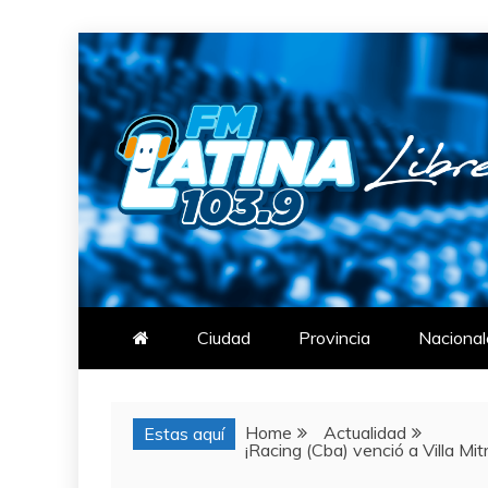
Skip
to
content
FM LATINA
NOTICIAS
Ciudad
Provincia
Nacional
Home
Actualidad
Estas aquí
¡Racing (Cba) venció a Villa Mi