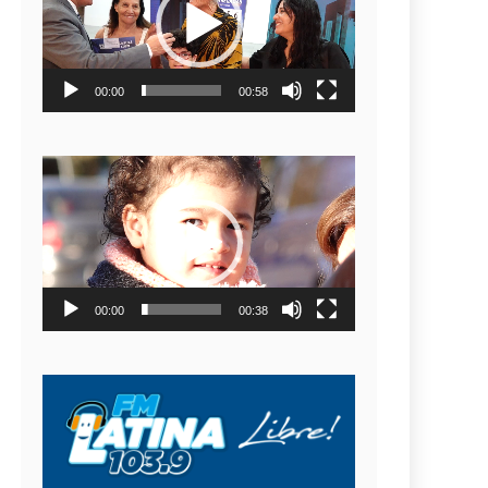
video
00:00
00:58
Reproductor
de
video
00:00
00:38