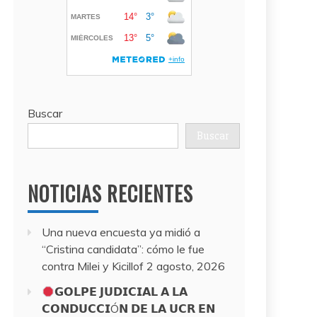
Buscar
Buscar
NOTICIAS RECIENTES
Una nueva encuesta ya midió a
“Cristina candidata”: cómo le fue
contra Milei y Kicillof
2 agosto, 2026
𝗚𝗢𝗟𝗣𝗘 𝗝𝗨𝗗𝗜𝗖𝗜𝗔𝗟 𝗔 𝗟𝗔
𝗖𝗢𝗡𝗗𝗨𝗖𝗖𝗜Ó𝗡 𝗗𝗘 𝗟𝗔 𝗨𝗖𝗥 𝗘𝗡