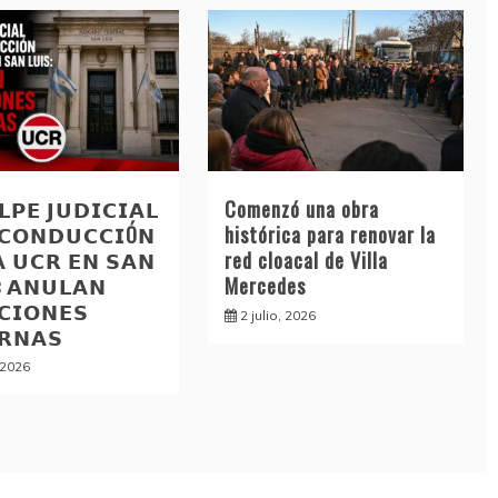
𝗣𝗘 𝗝𝗨𝗗𝗜𝗖𝗜𝗔𝗟
Comenzó una obra
 𝗖𝗢𝗡𝗗𝗨𝗖𝗖𝗜Ó𝗡
histórica para renovar la
𝗔 𝗨𝗖𝗥 𝗘𝗡 𝗦𝗔𝗡
red cloacal de Villa
: 𝗔𝗡𝗨𝗟𝗔𝗡
Mercedes
𝗖𝗜𝗢𝗡𝗘𝗦
2 julio, 2026
𝗥𝗡𝗔𝗦
, 2026