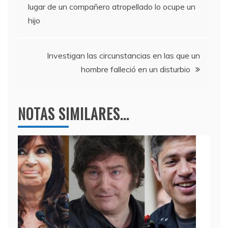
de
lugar de un compañero atropellado lo ocupe un
o
p
hijo
entradas
k
Investigan las circunstancias en las que un
hombre falleció en un disturbio
NOTAS SIMILARES...