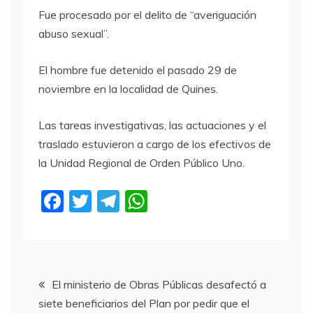
Fue procesado por el delito de “averiguación
abuso sexual”.
El hombre fue detenido el pasado 29 de
noviembre en la localidad de Quines.
Las tareas investigativas, las actuaciones y el
traslado estuvieron a cargo de los efectivos de
la Unidad Regional de Orden Público Uno.
F
T
T
W
a
w
el
h
c
itt
e
at
e
er
gr
s
Navegación
b
a
A
El ministerio de Obras Públicas desafectó a
siete beneficiarios del Plan por pedir que el
o
m
p