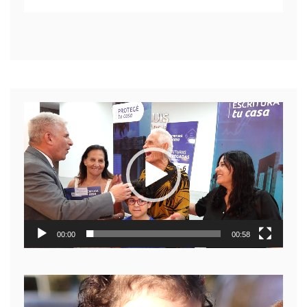
Reproductor
de
video
00:00
00:58
Reproductor
de