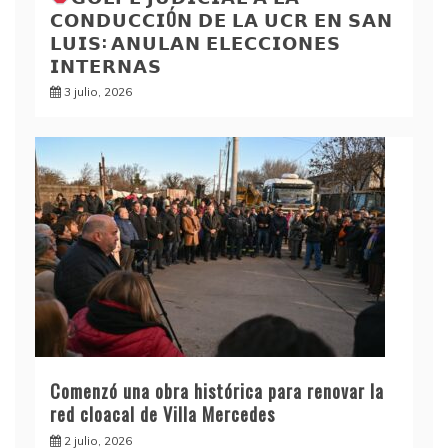
𝗖𝗢𝗡𝗗𝗨𝗖𝗖𝗜Ó𝗡 𝗗𝗘 𝗟𝗔 𝗨𝗖𝗥 𝗘𝗡 𝗦𝗔𝗡
𝗟𝗨𝗜𝗦: 𝗔𝗡𝗨𝗟𝗔𝗡 𝗘𝗟𝗘𝗖𝗖𝗜𝗢𝗡𝗘𝗦
𝗜𝗡𝗧𝗘𝗥𝗡𝗔𝗦
3 julio, 2026
Comenzó una obra histórica para renovar la
red cloacal de Villa Mercedes
2 julio, 2026