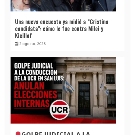
Una nueva encuesta ya midió a “Cristina
candidata”: cómo le fue contra Milei y
Kicillof
2 agosto, 2026
𝗚𝗢𝗟𝗣𝗘 𝗝𝗨𝗗𝗜𝗖𝗜𝗔𝗟 𝗔 𝗟𝗔