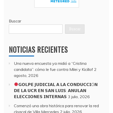
Buscar
Buscar
NOTICIAS RECIENTES
Una nueva encuesta ya midió a “Cristina
candidata”: cómo le fue contra Milei y Kicillof
2
agosto, 2026
𝗚𝗢𝗟𝗣𝗘 𝗝𝗨𝗗𝗜𝗖𝗜𝗔𝗟 𝗔 𝗟𝗔 𝗖𝗢𝗡𝗗𝗨𝗖𝗖𝗜Ó𝗡
𝗗𝗘 𝗟𝗔 𝗨𝗖𝗥 𝗘𝗡 𝗦𝗔𝗡 𝗟𝗨𝗜𝗦: 𝗔𝗡𝗨𝗟𝗔𝗡
𝗘𝗟𝗘𝗖𝗖𝗜𝗢𝗡𝗘𝗦 𝗜𝗡𝗧𝗘𝗥𝗡𝗔𝗦
3 julio, 2026
Comenzó una obra histórica para renovar la red
cloacal de Villa Mercedes
2 julio, 2026