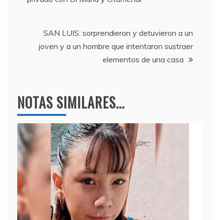
o
m
p
de
o
p
entradas
k
SAN LUIS: sorprendieron y detuvieron a un
joven y a un hombre que intentaron sustraer
elementos de una casa
NOTAS SIMILARES...