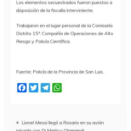
Los elementos secuestrados fueron puestos a
disposición de la fiscalía interviniente.
Trabajaron en el lugar personal de la Comisaría
Distrito 15º, Compañía de Operaciones de Alto
Riesgo y Policía Científica.
Fuente: Policía de la Provincia de San Luis.
F
T
T
W
a
w
el
h
c
itt
e
at
e
er
gr
s
Navegación
b
a
A
Lionel Messi llegó a Rosario en su avión
privado con Di María y Otamendi