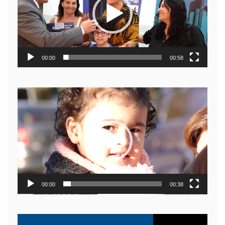
00:00
00:58
Reproductor
de
video
00:00
00:38