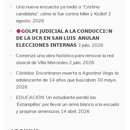
Una nueva encuesta ya midió a “Cristina
candidata”: cómo le fue contra Milei y Kicillof
2
agosto, 2026
𝗚𝗢𝗟𝗣𝗘 𝗝𝗨𝗗𝗜𝗖𝗜𝗔𝗟 𝗔 𝗟𝗔 𝗖𝗢𝗡𝗗𝗨𝗖𝗖𝗜Ó𝗡
𝗗𝗘 𝗟𝗔 𝗨𝗖𝗥 𝗘𝗡 𝗦𝗔𝗡 𝗟𝗨𝗜𝗦: 𝗔𝗡𝗨𝗟𝗔𝗡
𝗘𝗟𝗘𝗖𝗖𝗜𝗢𝗡𝗘𝗦 𝗜𝗡𝗧𝗘𝗥𝗡𝗔𝗦
3 julio, 2026
Comenzó una obra histórica para renovar la red
cloacal de Villa Mercedes
2 julio, 2026
Córdoba: Encontraron muerta a Agostina Vega, la
adolescente de 14 años que buscaban
30 mayo,
2026
EDUCACIÓN: Un estudiante perdió las
‘Estampillas’ por llevar un arma blanca a la escuela
y propinar amenazas
14 abril, 2026