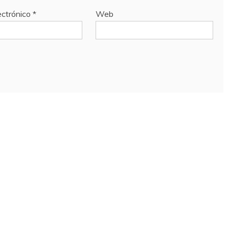
ectrónico
*
Web