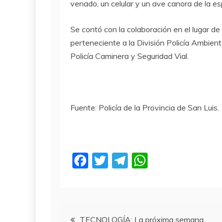
venado, un celular y un ave canora de la e
Se contó con la colaboración en el lugar d
perteneciente a la División Policía Ambien
Policía Caminera y Seguridad Vial.
Fuente: Policía de la Provincia de San Luis.
F
T
T
W
a
w
el
h
c
itt
e
at
e
er
gr
s
Navegación
TECNOLOGÍA: La próxima semana