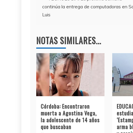
b
a
A
continúa la entrega de computadoras en S
o
m
p
de
Luis
o
p
entradas
k
NOTAS SIMILARES...
Córdoba: Encontraron
EDUCAC
muerta a Agostina Vega,
estudia
la adolescente de 14 años
‘Estamp
que buscaban
arma b