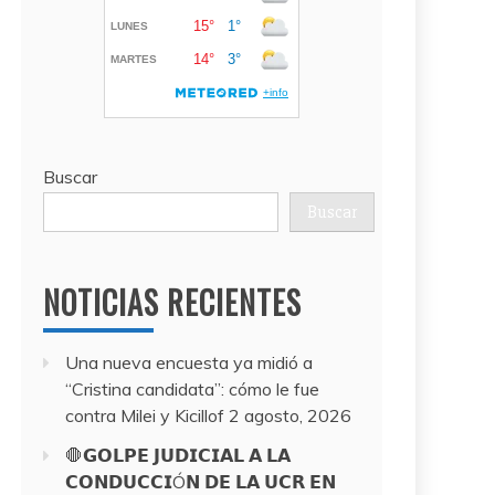
Buscar
Buscar
NOTICIAS RECIENTES
Una nueva encuesta ya midió a
“Cristina candidata”: cómo le fue
contra Milei y Kicillof
2 agosto, 2026
🛑𝗚𝗢𝗟𝗣𝗘 𝗝𝗨𝗗𝗜𝗖𝗜𝗔𝗟 𝗔 𝗟𝗔
𝗖𝗢𝗡𝗗𝗨𝗖𝗖𝗜Ó𝗡 𝗗𝗘 𝗟𝗔 𝗨𝗖𝗥 𝗘𝗡