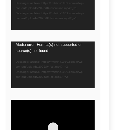
video
Descargar archivo: https://fmlatina1039.com.ar/wp-
content/uploads/2025/04/escrituras.mp4?_=1
Descargar archivo: https://fmlatina1039.com.ar/wp-
content/uploads/2025/04/escrituras.mp4?_=1
Reproductor
Media error: Format(s) not supported or
source(s) not found
de
video
Descargar archivo: https://fmlatina1039.com.ar/wp-
content/uploads/2025/04/cdi.mp4?_=2
Descargar archivo: https://fmlatina1039.com.ar/wp-
content/uploads/2025/04/cdi.mp4?_=2