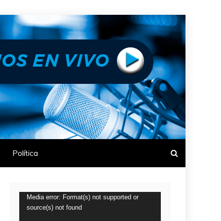
Política
Reproductor
Media error: Format(s) not supported or
source(s) not found
de