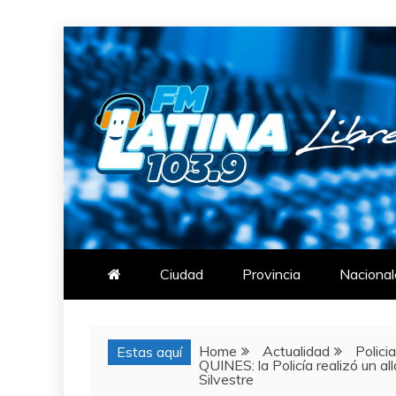
Skip
to
content
FM LATINA
NOTICIAS
Ciudad
Provincia
Nacional
Home
Actualidad
Polici
Estas aquí
QUINES: la Policía realizó un a
Silvestre