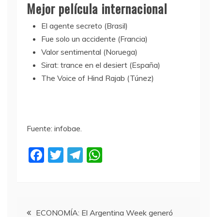
Mejor película internacional
El agente secreto (Brasil)
Fue solo un accidente (Francia)
Valor sentimental (Noruega)
Sirat: trance en el desiert (España)
The Voice of Hind Rajab (Túnez)
Fuente: infobae.
F
T
T
W
a
w
el
h
c
itt
e
at
e
er
gr
s
Navegación
ECONOMÍA: El Argentina Week generó