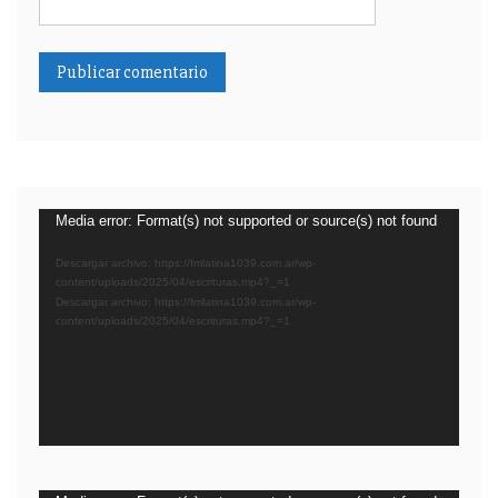
Reproductor
Media error: Format(s) not supported or source(s) not found
de
Descargar archivo: https://fmlatina1039.com.ar/wp-
video
content/uploads/2025/04/escrituras.mp4?_=1
Descargar archivo: https://fmlatina1039.com.ar/wp-
content/uploads/2025/04/escrituras.mp4?_=1