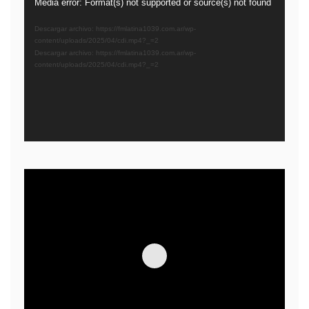
Reproductor
Media error: Format(s) not supported or source(s) not found
de
Descargar archivo: https://fmlatina1039.com.ar/wp-
video
content/uploads/2025/04/cdi.mp4?_=2
Descargar archivo: https://fmlatina1039.com.ar/wp-
content/uploads/2025/04/cdi.mp4?_=2