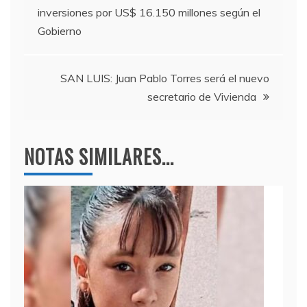
b
a
A
inversiones por US$ 16.150 millones según el
o
m
p
de
Gobierno
o
p
entradas
k
SAN LUIS: Juan Pablo Torres será el nuevo
secretario de Vivienda
NOTAS SIMILARES...