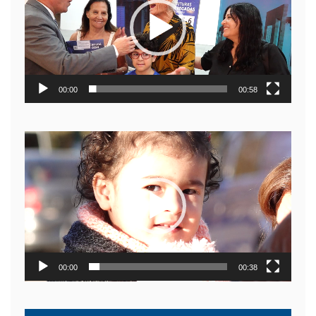
00:00
00:58
Reproductor
de
video
00:00
00:38