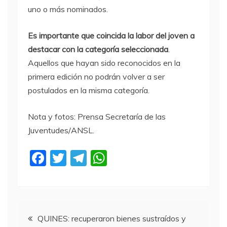
uno o más nominados.
Es importante que coincida la labor del joven a
destacar con la categoría seleccionada
.
Aquellos que hayan sido reconocidos en la
primera edición no podrán volver a ser
postulados en la misma categoría.
Nota y fotos: Prensa Secretaría de las
Juventudes/ANSL.
F
T
T
W
a
w
el
h
c
itt
e
at
e
er
gr
s
Navegación
b
a
A
QUINES: recuperaron bienes sustraídos y