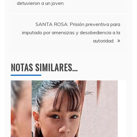
detuvieron a un joven
o
m
p
de
o
p
entradas
k
SANTA ROSA: Prisión preventiva para
imputado por amenazas y desobediencia a la
autoridad.
NOTAS SIMILARES...