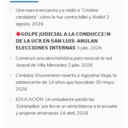
Una nueva encuesta ya midió a “Cristina
candidata”: cómo le fue contra Milei y Kicillof
2
agosto, 2026
𝗚𝗢𝗟𝗣𝗘 𝗝𝗨𝗗𝗜𝗖𝗜𝗔𝗟 𝗔 𝗟𝗔 𝗖𝗢𝗡𝗗𝗨𝗖𝗖𝗜Ó𝗡
𝗗𝗘 𝗟𝗔 𝗨𝗖𝗥 𝗘𝗡 𝗦𝗔𝗡 𝗟𝗨𝗜𝗦: 𝗔𝗡𝗨𝗟𝗔𝗡
𝗘𝗟𝗘𝗖𝗖𝗜𝗢𝗡𝗘𝗦 𝗜𝗡𝗧𝗘𝗥𝗡𝗔𝗦
3 julio, 2026
Comenzó una obra histórica para renovar la red
cloacal de Villa Mercedes
2 julio, 2026
Córdoba: Encontraron muerta a Agostina Vega, la
adolescente de 14 años que buscaban
30 mayo,
2026
EDUCACIÓN: Un estudiante perdió las
‘Estampillas’ por llevar un arma blanca a la escuela
y propinar amenazas
14 abril, 2026