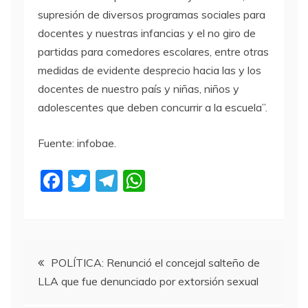
supresión de diversos programas sociales para
docentes y nuestras infancias y el no giro de
partidas para comedores escolares, entre otras
medidas de evidente desprecio hacia las y los
docentes de nuestro país y niñas, niños y
adolescentes que deben concurrir a la escuela”.
Fuente: infobae.
F
T
T
W
a
w
el
h
c
itt
e
at
e
er
gr
s
Navegación
b
a
A
POLÍTICA: Renunció el concejal salteño de
LLA que fue denunciado por extorsión sexual
o
m
p
de