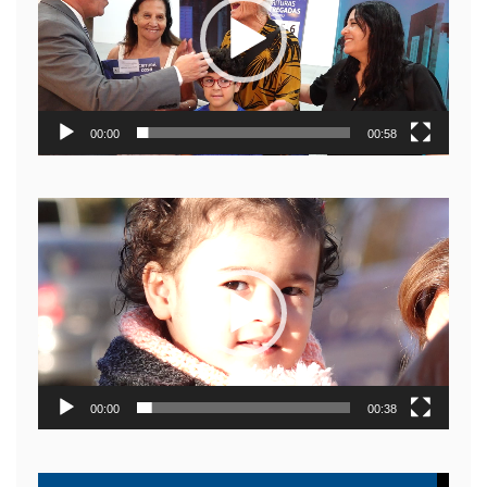
00:00
00:58
Reproductor
de
video
00:00
00:38