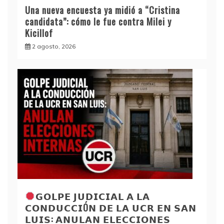
Una nueva encuesta ya midió a “Cristina
candidata”: cómo le fue contra Milei y
Kicillof
2 agosto, 2026
𝗚𝗢𝗟𝗣𝗘 𝗝𝗨𝗗𝗜𝗖𝗜𝗔𝗟 𝗔 𝗟𝗔
𝗖𝗢𝗡𝗗𝗨𝗖𝗖𝗜Ó𝗡 𝗗𝗘 𝗟𝗔 𝗨𝗖𝗥 𝗘𝗡 𝗦𝗔𝗡
𝗟𝗨𝗜𝗦: 𝗔𝗡𝗨𝗟𝗔𝗡 𝗘𝗟𝗘𝗖𝗖𝗜𝗢𝗡𝗘𝗦