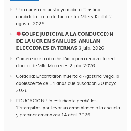
Una nueva encuesta ya midió a “Cristina
candidata”: cómo le fue contra Milei y Kicillof
2
agosto, 2026
𝗚𝗢𝗟𝗣𝗘 𝗝𝗨𝗗𝗜𝗖𝗜𝗔𝗟 𝗔 𝗟𝗔 𝗖𝗢𝗡𝗗𝗨𝗖𝗖𝗜Ó𝗡
𝗗𝗘 𝗟𝗔 𝗨𝗖𝗥 𝗘𝗡 𝗦𝗔𝗡 𝗟𝗨𝗜𝗦: 𝗔𝗡𝗨𝗟𝗔𝗡
𝗘𝗟𝗘𝗖𝗖𝗜𝗢𝗡𝗘𝗦 𝗜𝗡𝗧𝗘𝗥𝗡𝗔𝗦
3 julio, 2026
Comenzó una obra histórica para renovar la red
cloacal de Villa Mercedes
2 julio, 2026
Córdoba: Encontraron muerta a Agostina Vega, la
adolescente de 14 años que buscaban
30 mayo,
2026
EDUCACIÓN: Un estudiante perdió las
‘Estampillas’ por llevar un arma blanca a la escuela
y propinar amenazas
14 abril, 2026